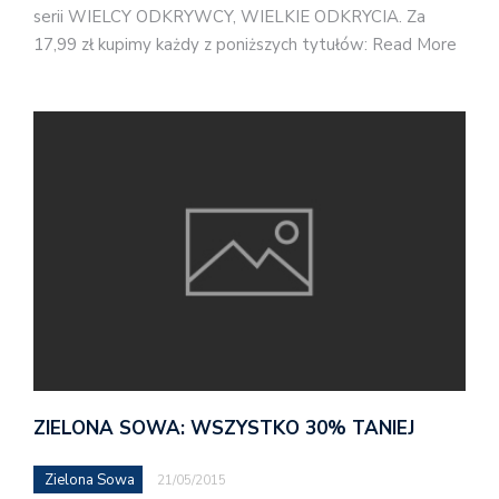
serii WIELCY ODKRYWCY, WIELKIE ODKRYCIA. Za
17,99 zł kupimy każdy z poniższych tytułów: Read More
ZIELONA SOWA: WSZYSTKO 30% TANIEJ
Zielona Sowa
21/05/2015