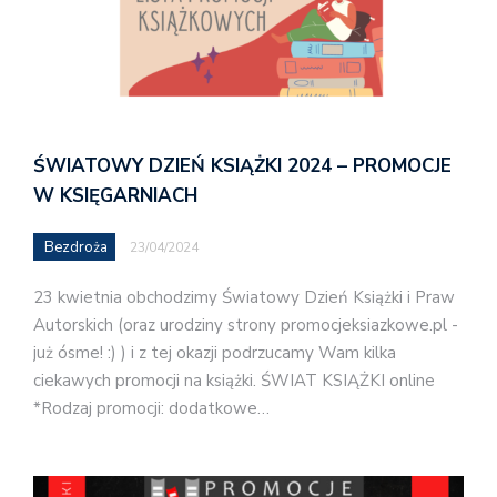
ŚWIATOWY DZIEŃ KSIĄŻKI 2024 – PROMOCJE
W KSIĘGARNIACH
Bezdroża
23/04/2024
23 kwietnia obchodzimy Światowy Dzień Książki i Praw
Autorskich (oraz urodziny strony promocjeksiazkowe.pl -
już ósme! :) ) i z tej okazji podrzucamy Wam kilka
ciekawych promocji na książki. ŚWIAT KSIĄŻKI online
*Rodzaj promocji: dodatkowe…