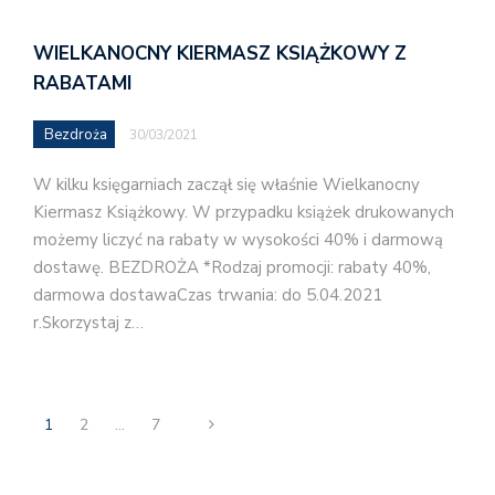
WIELKANOCNY KIERMASZ KSIĄŻKOWY Z
RABATAMI
Bezdroża
30/03/2021
W kilku księgarniach zaczął się właśnie Wielkanocny
Kiermasz Książkowy. W przypadku książek drukowanych
możemy liczyć na rabaty w wysokości 40% i darmową
dostawę. BEZDROŻA *Rodzaj promocji: rabaty 40%,
darmowa dostawaCzas trwania: do 5.04.2021
r.Skorzystaj z…
1
2
…
7