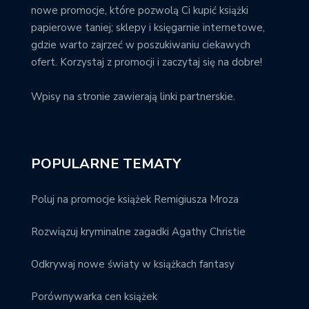
nowe promocje, które pozwolą Ci kupić książki
papierowe taniej; sklepy i księgarnie internetowe,
gdzie warto zajrzeć w poszukiwaniu ciekawych
ofert. Korzystaj z promocji i zaczytaj się na dobre!
Wpisy na stronie zawierają linki partnerskie.
POPULARNE TEMATY
Poluj na promocje książek Remigiusza Mroza
Rozwiązuj kryminalne zagadki Agathy Christie
Odkrywaj nowe światy w książkach fantasy
Porównywarka cen książek