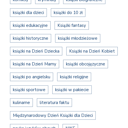
książki dla dzieci
książki do 10 zł
książki edukacyjne
Książki fantasy
książki historyczne
książki młodzieżowe
książki na Dzień Dziecka
Książki na Dzień Kobiet
książki na Dzień Mamy
książki obcojęzyczne
książki po angielsku
książki religijne
książki sportowe
książki w pakiecie
kulinarne
literatura faktu
Międzynarodowy Dzień Książki dla Dzieci