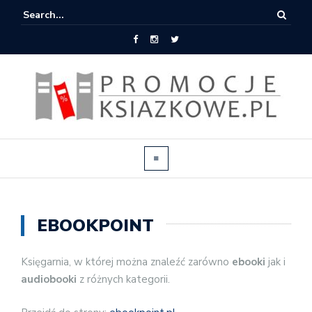
EBOOKPOINT
Księgarnia, w której można znaleźć zarówno
ebooki
jak i
audiobooki
z różnych kategorii.