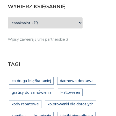
WYBIERZ KSIĘGARNIĘ
Wpisy zawierają linki partnerskie :)
TAGI
co druga książka taniej
darmowa dostawa
gratisy do zamówienia
Halloween
kody rabatowe
kolorowanki dla dorosłych
komiksy
kryminały
książki biograficzne