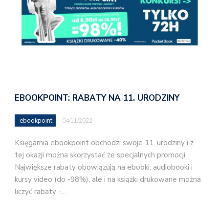
EBOOKPOINT: RABATY NA 11. URODZINY
ebookpoint
04/11/2022
Księgarnia ebookpoint obchodzi swoje 11. urodziny i z
tej okazji można skorzystać ze specjalnych promocji.
Największe rabaty obowiązują na ebooki, audiobooki i
kursy video (do -98%), ale i na książki drukowane można
liczyć rabaty -…