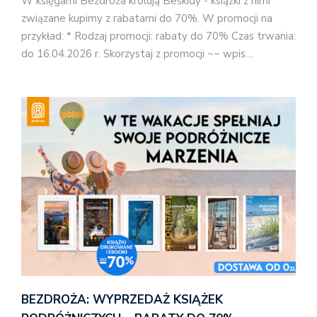
W księgarni Bezdroża królują Beskidy - książki z nimi
związane kupimy z rabatami do 70%. W promocji na
przykład: * Rodzaj promocji: rabaty do 70% Czas trwania:
do 16.04.2026 r. Skorzystaj z promocji ~~ wpis…
BEZDROŻA: WYPRZEDAŻ KSIĄŻEK