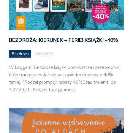
BEZDROŻA: KIERUNEK – FERIE! KSIĄŻKI -40%
Bezdroża
29/01/2023
W księgarni Bezdroża książki podróżnicze i przewodniki,
które mogą przydać się w czasie ferii kupimy o 40%
taniej. *Rodzaj promocji: rabaty 40%Czas trwania: do
4.02.2023 r.Skorzystaj z promocji