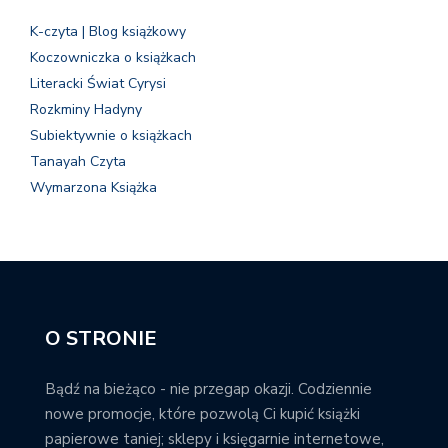
K-czyta | Blog książkowy
Koczowniczka o książkach
Literacki Świat Cyrysi
Rozkminy Hadyny
Subiektywnie o książkach
Tanayah Czyta
Wymarzona Książka
O STRONIE
Bądź na bieżąco - nie przegap okazji. Codziennie
nowe promocje, które pozwolą Ci kupić książki
papierowe taniej; sklepy i księgarnie internetowe,