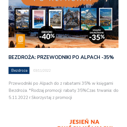
BEZDROŻA: PRZEWODNIKI PO ALPACH -35%
Bezdroża
03/11/2022
Przewodniki po Alpach do z rabatami 35% w księgarni
Bezdroża. *Rodzaj promocji: rabaty 35%Czas trwania: do
5.11.2022 r.Skorzystaj z promocji