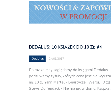
DEDALUS: 10 KSIĄŻEK DO 10 ZŁ #4
Dedalus
24/01/2017
Po raz kolejny zaglądamy do księgarni Dedalus i
podsuwamy tytuły, których cena jest nie wyższa
niż 10 zł. Yann Martel - Beartycze i Wergili [9 zł]
Steve Duffendack - Nie ma jak w domu. Książka