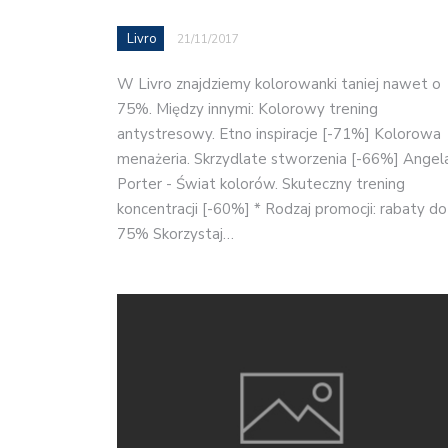
Livro
21/11/2017
W Livro znajdziemy kolorowanki taniej nawet o
75%. Między innymi: Kolorowy trening
antystresowy. Etno inspiracje [-71%] Kolorowa
menażeria. Skrzydlate stworzenia [-66%] Angel
Porter - Świat kolorów. Skuteczny trening
koncentracji [-60%] * Rodzaj promocji: rabaty do
75% Skorzystaj…