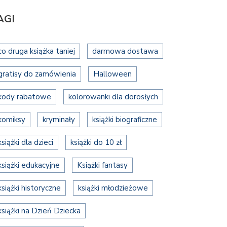
AGI
co druga książka taniej
darmowa dostawa
gratisy do zamówienia
Halloween
kody rabatowe
kolorowanki dla dorosłych
komiksy
kryminały
książki biograficzne
książki dla dzieci
książki do 10 zł
książki edukacyjne
Książki fantasy
książki historyczne
książki młodzieżowe
książki na Dzień Dziecka