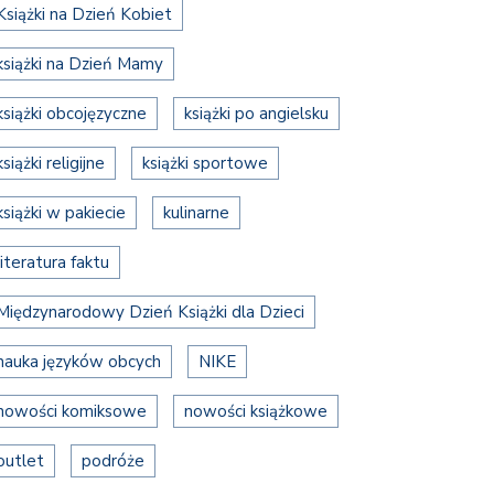
Książki na Dzień Kobiet
książki na Dzień Mamy
książki obcojęzyczne
książki po angielsku
książki religijne
książki sportowe
książki w pakiecie
kulinarne
literatura faktu
Międzynarodowy Dzień Książki dla Dzieci
nauka języków obcych
NIKE
nowości komiksowe
nowości książkowe
outlet
podróże