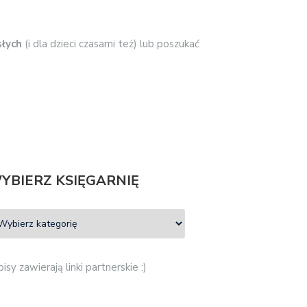
słych
(i dla dzieci czasami też) lub poszukać
YBIERZ KSIĘGARNIĘ
isy zawierają linki partnerskie :)