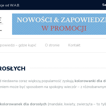
 Gorzka – Copycat
Znak: ksi
powiedzi – gdzie kupić
O stronie
Kontakt
ROSŁYCH
od niedawna coraz większą popularność zyskują
kolorowanki dla d
zeniem może być sposobem na spokojny wieczór – z różnobarwnymi
kolorowanek dla dorosłych
(mandale, kwiaty, zwierzęta – to tyl