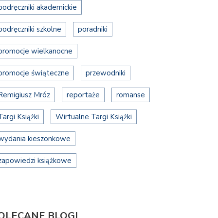
podręczniki akademickie
podręczniki szkolne
poradniki
promocje wielkanocne
promocje świąteczne
przewodniki
Remigiusz Mróz
reportaże
romanse
Targi Książki
Wirtualne Targi Książki
wydania kieszonkowe
zapowiedzi książkowe
OLECANE BLOGI