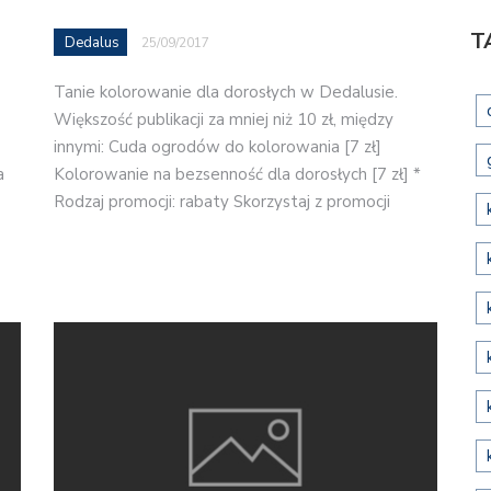
T
Dedalus
25/09/2017
Tanie kolorowanie dla dorosłych w Dedalusie.
Większość publikacji za mniej niż 10 zł, między
innymi: Cuda ogrodów do kolorowania [7 zł]
a
Kolorowanie na bezsenność dla dorosłych [7 zł] *
Rodzaj promocji: rabaty Skorzystaj z promocji