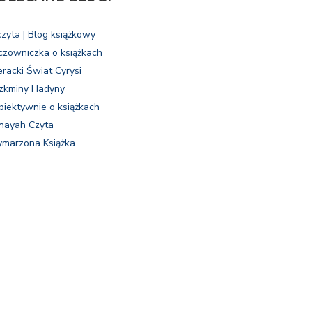
czyta | Blog książkowy
czowniczka o książkach
eracki Świat Cyrysi
zkminy Hadyny
biektywnie o książkach
nayah Czyta
marzona Książka