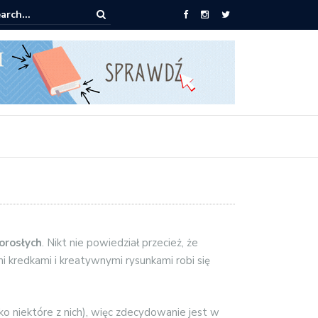
ążki od 2,90 zł do zamówienia
orosłych
. Nikt nie powiedział przecież, że
 kredkami i kreatywnymi rysunkami robi się
ko niektóre z nich), więc zdecydowanie jest w