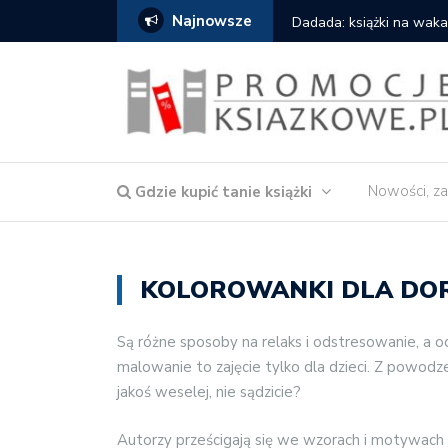
Najnowsze
Gdzie kupić: Mieczysław
Nowości, za
Gdzie kupić tanie książki
KOLOROWANKI DLA DO
Są różne sposoby na relaks i odstresowanie, a 
malowanie to zajęcie tylko dla dzieci. Z powod
jakoś weselej, nie sądzicie?
Autorzy prześcigają się we wzorach i motywach