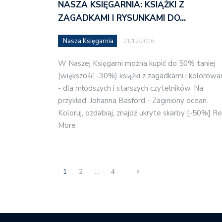
NASZA KSIĘGARNIA: KSIĄŻKI Z
ZAGADKAMI I RYSUNKAMI DO…
Nasza Księgarnia
21/12/2016
W Naszej Księgarni można kupić do 50% taniej
(większość -30%) książki z zagadkami i kolorowa
- dla młodszych i starszych czytelników. Na
przykład: Johanna Basford - Zaginiony ocean.
Koloruj, ozdabiaj, znajdź ukryte skarby [-50%] R
More
1
2
…
4