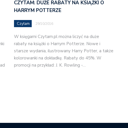
CZYTAM: DUŻE RABATY NA KSIĄŻKI O
HARRYM POTTERZE
Czytam
29/10/2016
W księgarni Czytam.pl można liczyć na duże
nki
rabaty na książki o Harrym Potterze. Nowe i
starsze wydania, ilustrowany Harry Potter, a także
kolorowanki na dokładkę. Rabaty do 45%. W
ead
promocji na przykład: J. K. Rowling -…