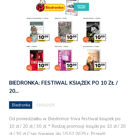
BIEDRONKA: FESTIWAL KSIĄŻEK PO 10 ZŁ /
20…
Biedronka
03/02/2025
Od poniedziałku w Biedronce trwa festiwal książek po
10 zł / 20 zł / 30 zł. * Rodzaj promocji: książki po 10 zł / 20
zł / 30 zł Czas trwania: do 15.02.2025 r. Przejdź…