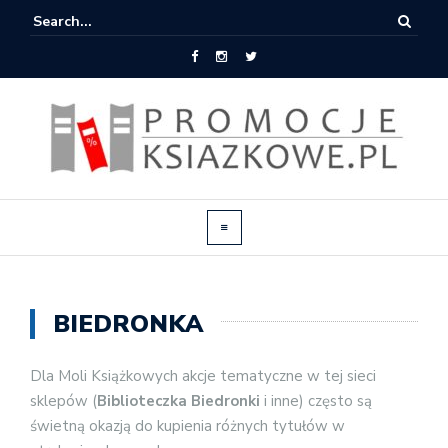
BIEDRONKA
Dla Moli Książkowych akcje tematyczne w tej sieci
sklepów (
Biblioteczka Biedronki
i inne) często są
świetną okazją do kupienia różnych tytułów w