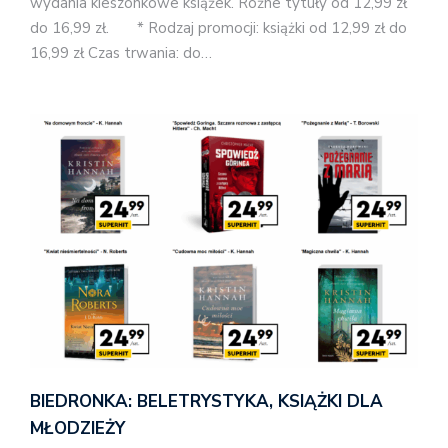
wydania kieszonkowe książek. Różne tytuły od 12,99 zł
do 16,99 zł. * Rodzaj promocji: książki od 12,99 zł do
16,99 zł Czas trwania: do…
BIEDRONKA: BELETRYSTYKA, KSIĄŻKI DLA
MŁODZIEŻY