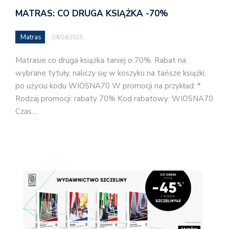
MATRAS: CO DRUGA KSIĄŻKA -70%
Matras
04/04/2025
Matrasie co druga książka taniej o 70%. Rabat na
wybrane tytuły, naliczy się w koszyku na tańsze książki,
po użyciu kodu WIOSNA70 W promocji na przykład: *
Rodzaj promocji: rabaty 70% Kod rabatowy: WIOSNA70
Czas…