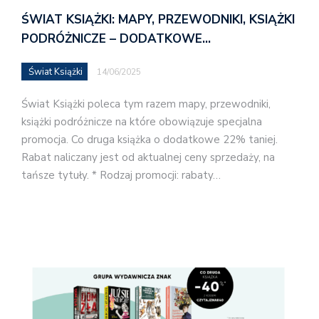
ŚWIAT KSIĄŻKI: MAPY, PRZEWODNIKI, KSIĄŻKI
PODRÓŻNICZE – DODATKOWE…
Świat Książki
14/06/2025
Świat Książki poleca tym razem mapy, przewodniki,
książki podróżnicze na które obowiązuje specjalna
promocja. Co druga książka o dodatkowe 22% taniej.
Rabat naliczany jest od aktualnej ceny sprzedaży, na
tańsze tytuły. * Rodzaj promocji: rabaty…