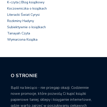
K-czyta | Blog książkowy
Koczowniczka o książkach
Literacki Świat Cyrysi
Rozkminy Hadyny
Subiektywnie o książkach
Tanayah Czyta
Wymarzona Książka
O STRONIE
Bądź na bieżąco - nie przegap okazji. Codziennie
nowe promocje, które pozwolą Ci kupić książki
papierowe taniej; sklepy i księgarnie internetowe,
gdzie warto zajrzeć w poszukiwaniu ciekawych