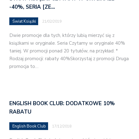
-40%, SERIA [ZE…
Świat Książki
21/02/2019
Dwie promocje dla tych, którzy lubią mierzyć się z
książkami w oryginale. Seria Czytamy w oryginale 40%
taniej. W promocji ponad 20 tytułów, na przykład: *
Rodzaj promocji: rabaty 40%Skorzystaj z promocji Druga
promocja to…
ENGLISH BOOK CLUB: DODATKOWE 10%
RABATU
English Book Club
17/12/2018