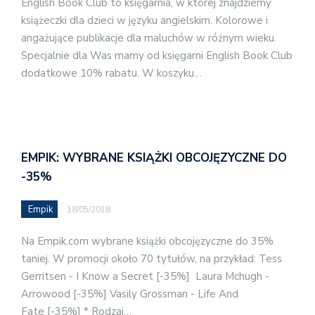
English Book Club to księgarnia, w której znajdziemy
książeczki dla dzieci w języku angielskim. Kolorowe i
angażujące publikacje dla maluchów w różnym wieku.
Specjalnie dla Was mamy od księgarni English Book Club
dodatkowe 10% rabatu. W koszyku…
EMPIK: WYBRANE KSIĄŻKI OBCOJĘZYCZNE DO
-35%
Empik
18/05/2018
Na Empik.com wybrane książki obcojęzyczne do 35%
taniej. W promocji około 70 tytułów, na przykład: Tess
Gerritsen - I Know a Secret [-35%] Laura Mchugh -
Arrowood [-35%] Vasily Grossman - Life And
Fate [-35%] * Rodzaj…