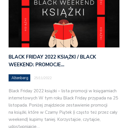
BLACK FRIDAY 2022 KSIĄŻKI / BLACK
WEEKEND: PROMOCJE…
Altenberg
25/11/2022
Black Friday 2022 książki – lista promocji w księgarniach
internetowych W tym roku Black Friday przypada na 25
listopada. Poniżej znajdziecie zestawienie promocji
na książki, które w Czarny Piątek (i często też przez cały
weekend) kupimy taniej. Korzystajcie, czytajcie,
udostępniajcie…