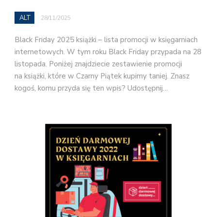
ALT
28/11/2025
Black Friday 2025 książki – lista promocji w księgarniach
internetowych. W tym roku Black Friday przypada na 28
listopada. Poniżej znajdziecie zestawienie promocji
na książki, które w Czarny Piątek kupimy taniej. Znasz
kogoś, komu przyda się ten wpis? Udostępnij…