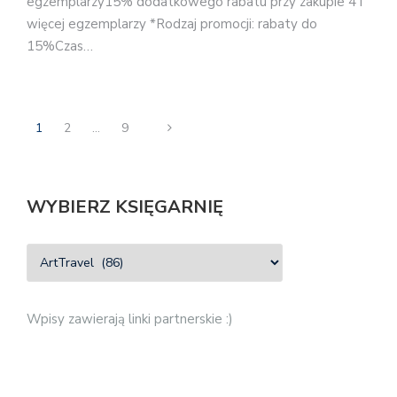
egzemplarzy15% dodatkowego rabatu przy zakupie 4 i
więcej egzemplarzy *Rodzaj promocji: rabaty do
15%Czas…
1
2
…
9
WYBIERZ KSIĘGARNIĘ
Wpisy zawierają linki partnerskie :)