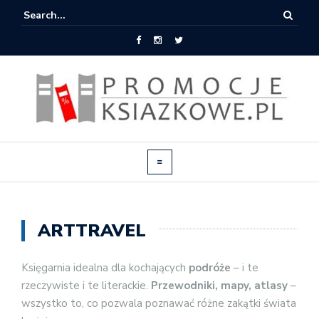
ARTTRAVEL
Księgarnia idealna dla kochających
podróże
– i te
rzeczywiste i te literackie.
Przewodniki, mapy, atlasy
–
wszystko to, co pozwala poznawać różne zakątki świata