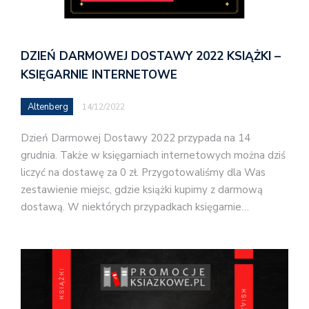
DZIEŃ DARMOWEJ DOSTAWY 2022 KSIĄŻKI –
KSIĘGARNIE INTERNETOWE
Altenberg
14/12/2022
Dzień Darmowej Dostawy 2022 przypada na 14
grudnia. Także w księgarniach internetowych można dziś
liczyć na dostawę za 0 zł. Przygotowaliśmy dla Was
zestawienie miejsc, gdzie książki kupimy z darmową
dostawą. W niektórych przypadkach księgarnie…