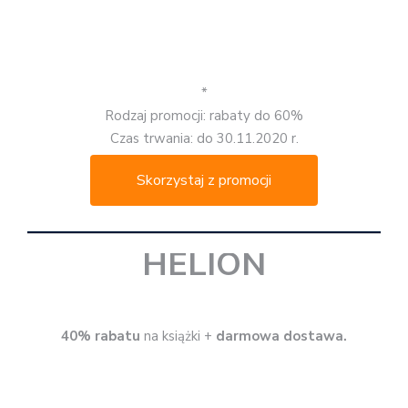
INVERSO
Do książki
druga książka z puli promocyjnej gratis
.
Przy zamówieniu za minimum 40 zł
darmowa dostawa
z kodem BLACKFRIDAY.