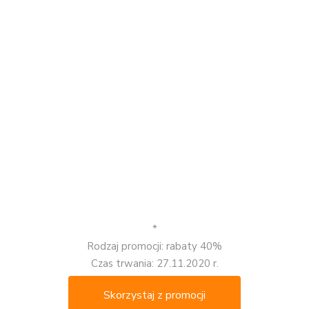
*
Rodzaj promocji: rabaty 40%
Czas trwania: 27.11.2020 r.
Skorzystaj z promocji
EBOOKPOINT
Rabaty 40% na książki
drukowane + darmowa
dostawa.