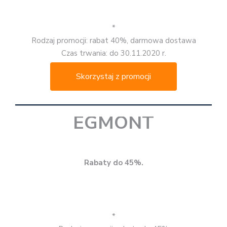
Czas trwania: do 30.11.2020 r. / do wyczerpania
zapasów
Skorzystaj z promocji
EMPIK
3 książki w cenie 2.
*
Rodzaj promocji: 3 za 2
Czas trwania: do 29.11.2020 r.
Skorzystaj z promocji