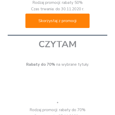
Rabaty do 70%
na wybrane tytuły.
*
Rodzaj promocji: rabaty do 70%
Czas trwania: 27.11.2020 r.
Skorzystaj z promocji
DADADA
Przy zamówieniu za minimum 15 zł możemy dobrać
książkę za 1 zł z puli promocyjnej. W koszyku trzeba
wpisać kod rabatowy BLACK.