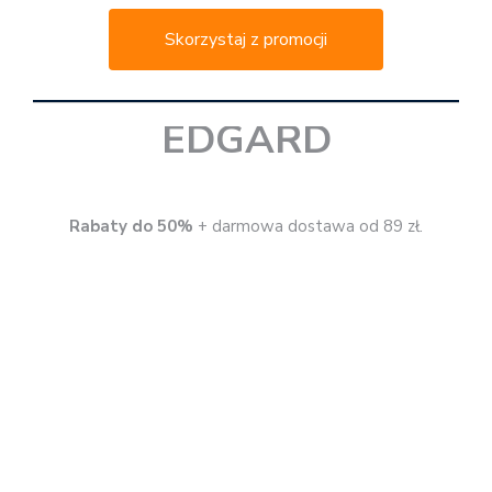
*
Rodzaj promocji: rabaty do 50%, darmowa dostawa
Czas trwania: do 30.11.2020 r.
Skorzystaj z promocji
EDITIO
40% rabatu
na książki + darmowa dostawa.