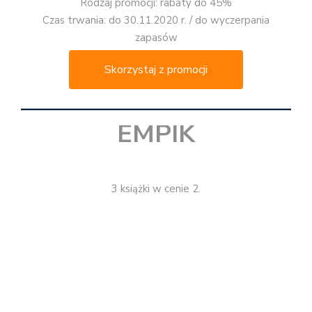
ENGLISH BOOK CLUB
Rabaty od kilku do kilkudziesięciu procent na książki dla
dzieci do nauki języka angielskiego.
*
Rodzaj promocji: rabaty
Skorzystaj z promocji
GALERIA KSIĄŻKI