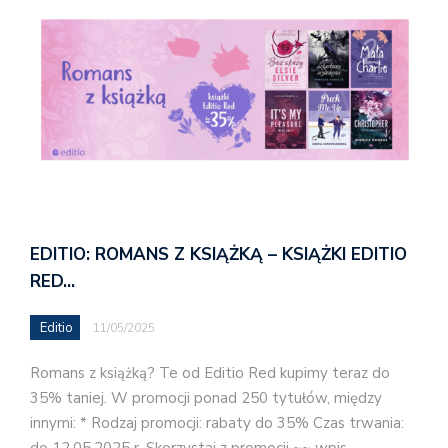
EDITIO: ROMANS Z KSIĄŻKĄ – KSIĄŻKI EDITIO
RED…
Editio
11/05/2025
Romans z książką? Te od Editio Red kupimy teraz do
35% taniej. W promocji ponad 250 tytułów, między
innymi: * Rodzaj promocji: rabaty do 35% Czas trwania:
do 12.05.2025 r. Skorzystaj z promocji ~~ wpis…