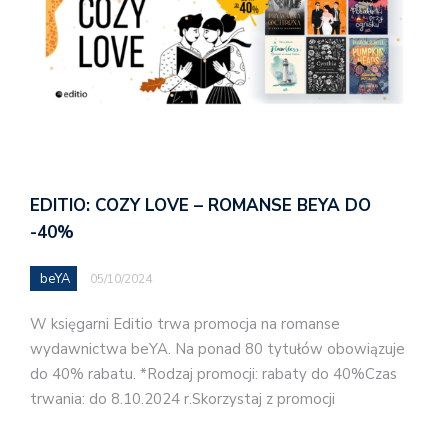
EDITIO: COZY LOVE – ROMANSE BEYA DO
-40%
beYA
05/10/2024
W księgarni Editio trwa promocja na romanse
wydawnictwa beYA. Na ponad 80 tytułów obowiązuje
do 40% rabatu. *Rodzaj promocji: rabaty do 40%Czas
trwania: do 8.10.2024 r.Skorzystaj z promocji