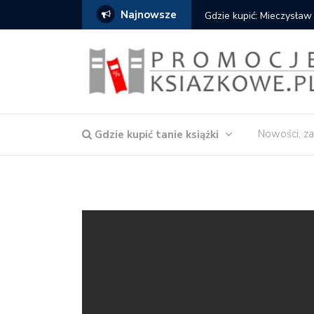
Najnowsze
Gdzie kupić: Mieczysław
Nowości, za
Gdzie kupić tanie książki