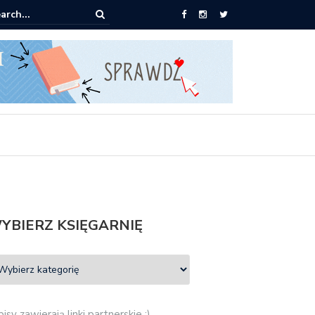
ążki od 2,90 zł do zamówienia
YBIERZ KSIĘGARNIĘ
isy zawierają linki partnerskie :)