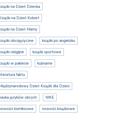
książki na Dzień Dziecka
Książki na Dzień Kobiet
książki na Dzień Mamy
książki obcojęzyczne
książki po angielsku
książki religijne
książki sportowe
książki w pakiecie
kulinarne
literatura faktu
Międzynarodowy Dzień Książki dla Dzieci
nauka języków obcych
NIKE
nowości komiksowe
nowości książkowe