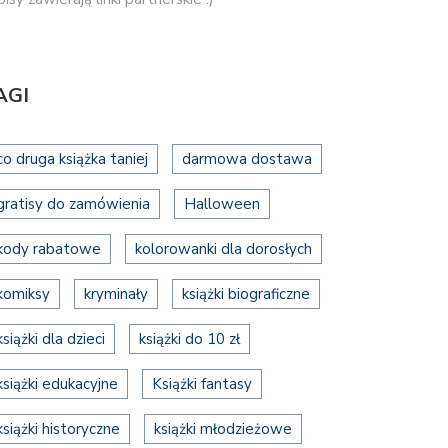
AGI
co druga książka taniej
darmowa dostawa
gratisy do zamówienia
Halloween
kody rabatowe
kolorowanki dla dorosłych
komiksy
kryminały
książki biograficzne
książki dla dzieci
książki do 10 zł
książki edukacyjne
Książki fantasy
książki historyczne
książki młodzieżowe