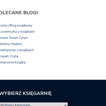
OLECANE BLOGI
czyta | Blog książkowy
czowniczka o książkach
eracki Świat Cyrysi
zkminy Hadyny
biektywnie o książkach
nayah Czyta
marzona Książka
WYBIERZ KSIĘGARNIĘ