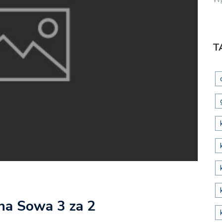
T
ona Sowa 3 za 2