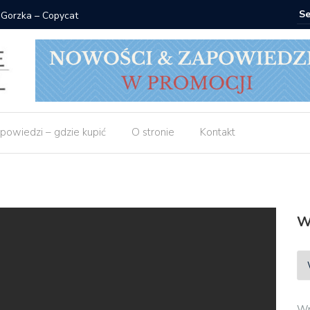
 Gorzka – Copycat
Znak: ksi
powiedzi – gdzie kupić
O stronie
Kontakt
W
Wp