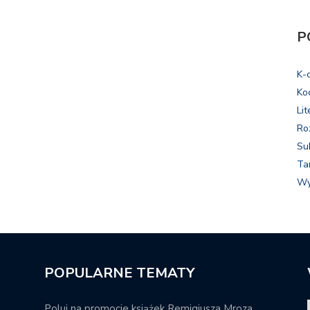
P
K-
Ko
Lit
Ro
Su
Ta
Wy
POPULARNE TEMATY
Poluj na promocje książek Remigiusza Mroza