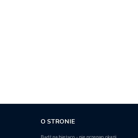
O STRONIE
Bądź na bieżąco - nie przegap okazji.