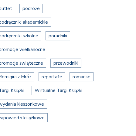
outlet
podróże
podręczniki akademickie
podręczniki szkolne
poradniki
promocje wielkanocne
promocje świąteczne
przewodniki
Remigiusz Mróz
reportaże
romanse
Targi Książki
Wirtualne Targi Książki
wydania kieszonkowe
zapowiedzi książkowe