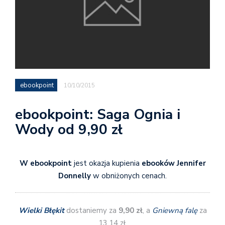
ebookpoint
10/10/2015
ebookpoint: Saga Ognia i
Wody od 9,90 zł
W ebookpoint
jest okazja kupienia
ebooków Jennifer
Donnelly
w obniżonych cenach.
Wielki Błękit
dostaniemy za
9,90 zł
, a
Gniewną falę
za
13,14 zł.