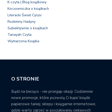
K-czyta | Blog książkowy
Koczowniczka o książkach
Literacki Świat Cyrysi
Rozkminy Hadyny
Subiektywnie o książkach
Tanayah Czyta
Wymarzona Książka
O STRONIE
Bądź na bieżąco - nie przegap okazji. Codziennie
nowe promocje, które pozwolą Ci kupić książki
papierowe taniej; sklepy i księgarnie internetowe,
gdzie warto zajrzeć w poszukiwaniu ciekawych