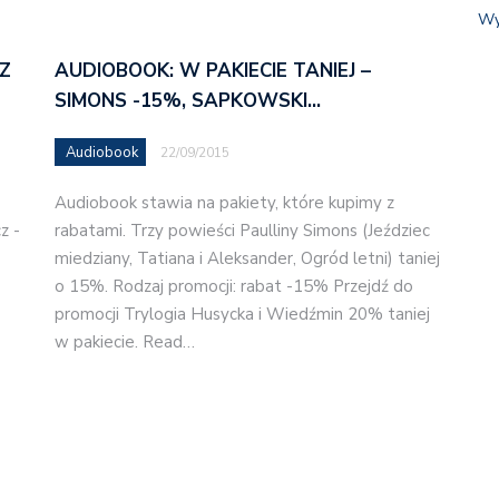
Wy
Z
AUDIOBOOK: W PAKIECIE TANIEJ –
SIMONS -15%, SAPKOWSKI…
Audiobook
22/09/2015
Audiobook stawia na pakiety, które kupimy z
z -
rabatami. Trzy powieści Paulliny Simons (Jeździec
miedziany, Tatiana i Aleksander, Ogród letni) taniej
o 15%. Rodzaj promocji: rabat -15% Przejdź do
promocji Trylogia Husycka i Wiedźmin 20% taniej
w pakiecie. Read…