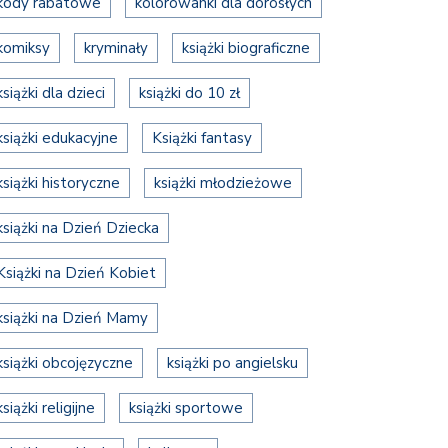
kody rabatowe
kolorowanki dla dorosłych
komiksy
kryminały
książki biograficzne
książki dla dzieci
książki do 10 zł
książki edukacyjne
Książki fantasy
książki historyczne
książki młodzieżowe
książki na Dzień Dziecka
Książki na Dzień Kobiet
książki na Dzień Mamy
książki obcojęzyczne
książki po angielsku
książki religijne
książki sportowe