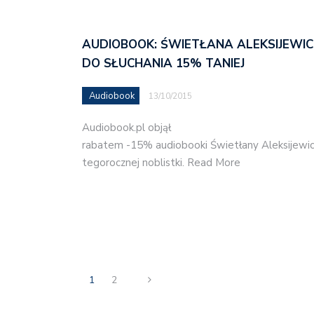
AUDIOBOOK: ŚWIETŁANA ALEKSIJEWIC
DO SŁUCHANIA 15% TANIEJ
Audiobook
13/10/2015
Audiobook.pl objął
rabatem -15% audiobooki Świetłany Aleksijewic
tegorocznej noblistki. Read More
1
2