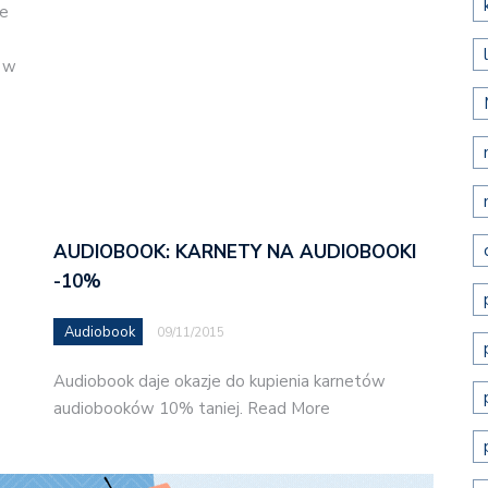
we
i w
AUDIOBOOK: KARNETY NA AUDIOBOOKI
-10%
Audiobook
09/11/2015
Audiobook daje okazje do kupienia karnetów
audiobooków 10% taniej. Read More