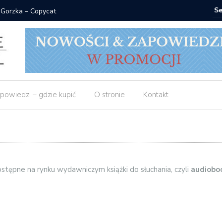
 Gorzka – Copycat
Znak: ksi
powiedzi – gdzie kupić
O stronie
Kontakt
stępne na rynku wydawniczym książki do słuchania, czyli
audiobo