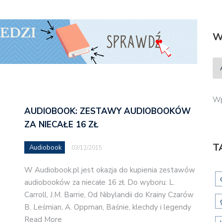
W
Wp
AUDIOBOOK: ZESTAWY AUDIOBOOKÓW
ZA NIECAŁE 16 ZŁ
T
Audiobook
03/12/2015
W Audiobook.pl jest okazja do kupienia zestawów
audiobooków za niecałe 16 zł. Do wyboru: L.
Carroll, J.M. Barrie, Od Nibylandii do Krainy Czarów
B. Leśmian, A. Oppman, Baśnie, klechdy i legendy
Read More