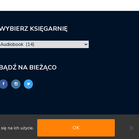
WYBIERZ KSIĘGARNIĘ
BĄDŹ NA BIEŻĄCO
OK
się na ich użycie.