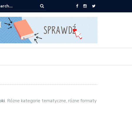
ążki od 2,90 zł do zamówienia
oki
. Różne kategorie tematyczne, różne formaty