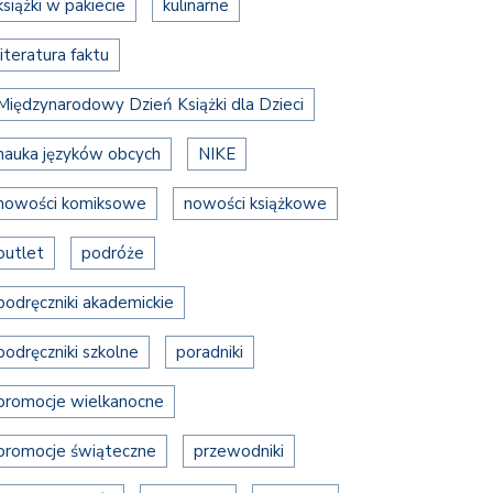
książki w pakiecie
kulinarne
literatura faktu
Międzynarodowy Dzień Książki dla Dzieci
nauka języków obcych
NIKE
nowości komiksowe
nowości książkowe
outlet
podróże
podręczniki akademickie
podręczniki szkolne
poradniki
promocje wielkanocne
promocje świąteczne
przewodniki