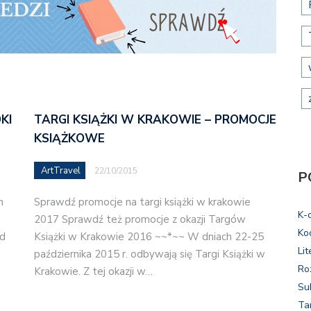
KI
TARGI KSIĄŻKI W KRAKOWIE – PROMOCJE
KSIĄŻKOWE
ArtTravel
22/10/2015
P
h
Sprawdź promocje na targi książki w krakowie
K-
2017 Sprawdź też promocje z okazji Targów
Ko
ad
Książki w Krakowie 2016 ~~*~~ W dniach 22-25
Lit
października 2015 r. odbywają się Targi Książki w
Ro
Krakowie. Z tej okazji w…
Su
Ta