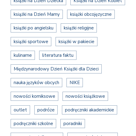
książki na Dzień Dziecka
Książki na Dzień Kobiet
książki na Dzień Mamy
książki obcojęzyczne
książki po angielsku
książki religijne
książki sportowe
książki w pakiecie
kulinarne
literatura faktu
Międzynarodowy Dzień Książki dla Dzieci
nauka języków obcych
NIKE
nowości komiksowe
nowości książkowe
outlet
podróże
podręczniki akademickie
podręczniki szkolne
poradniki