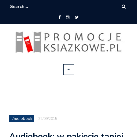
Audiobook
22/09/2015
Audiobook: w pakiecie taniej