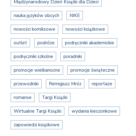
Międzynarodowy Dzień Książki dla Dzieci
nauka języków obcych
NIKE
nowości komiksowe
nowości książkowe
outlet
podróże
podręczniki akademickie
podręczniki szkolne
poradniki
promocje wielkanocne
promocje świąteczne
przewodniki
Remigiusz Mróz
reportaże
romanse
Targi Książki
Wirtualne Targi Książki
wydania kieszonkowe
zapowiedzi książkowe