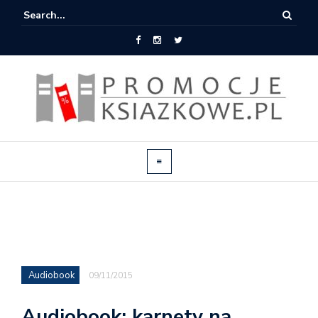
Audiobook
09/11/2015
Audiobook: karnety na