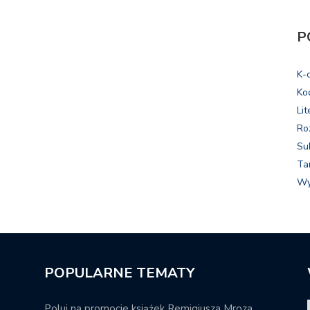
P
K-
Ko
Lit
Ro
Su
Ta
Wy
POPULARNE TEMATY
Poluj na promocje książek Remigiusza Mroza