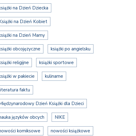
książki na Dzień Dziecka
Książki na Dzień Kobiet
książki na Dzień Mamy
książki obcojęzyczne
książki po angielsku
książki religijne
książki sportowe
książki w pakiecie
kulinarne
literatura faktu
Międzynarodowy Dzień Książki dla Dzieci
nauka języków obcych
NIKE
nowości komiksowe
nowości książkowe