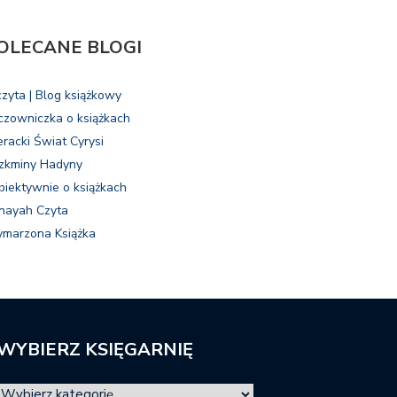
OLECANE BLOGI
czyta | Blog książkowy
czowniczka o książkach
eracki Świat Cyrysi
zkminy Hadyny
biektywnie o książkach
nayah Czyta
marzona Książka
WYBIERZ KSIĘGARNIĘ