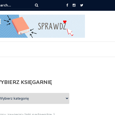
0 książek za 69 zł
YBIERZ KSIĘGARNIĘ
isy zawierają linki partnerskie :)