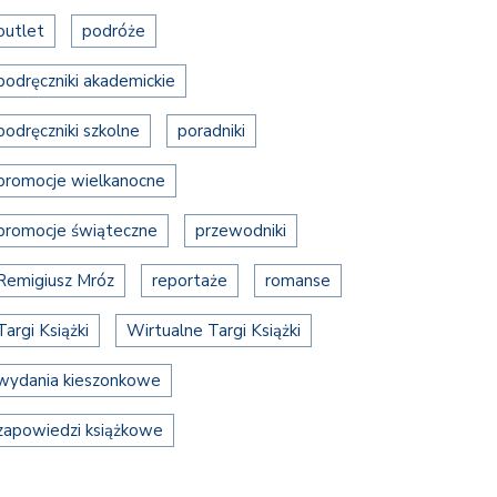
outlet
podróże
podręczniki akademickie
podręczniki szkolne
poradniki
promocje wielkanocne
promocje świąteczne
przewodniki
Remigiusz Mróz
reportaże
romanse
Targi Książki
Wirtualne Targi Książki
wydania kieszonkowe
zapowiedzi książkowe