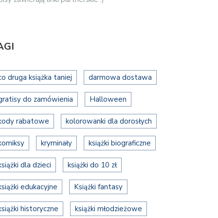
AGI
co druga książka taniej
darmowa dostawa
gratisy do zamówienia
Halloween
kody rabatowe
kolorowanki dla dorosłych
komiksy
kryminały
książki biograficzne
książki dla dzieci
książki do 10 zł
książki edukacyjne
Książki fantasy
książki historyczne
książki młodzieżowe