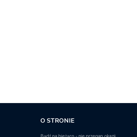
O STRONIE
Bądź na bieżąco - nie przegap okazji.