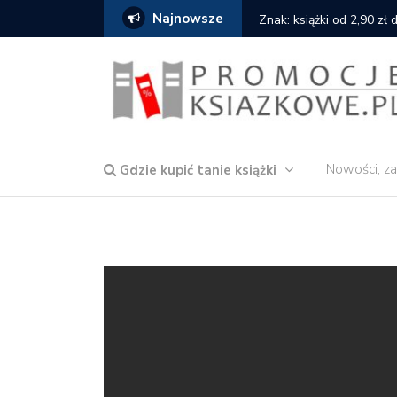
Najnowsze
serce
Znak: książki od 2,90 zł
Nowości, za
Gdzie kupić tanie książki