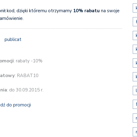
pnił kod, dzięki któremu otrzymamy
10% rabatu
na swoje
amówienie.
omocji
: rabaty -10%
batowy
: RABAT10
nia
: do 30.09.2015 r.
jdź do promocji