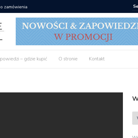
 do zamówienia
Matras: 1
powiedzi – gdzie kupić
O stronie
Kontakt
W
Wp