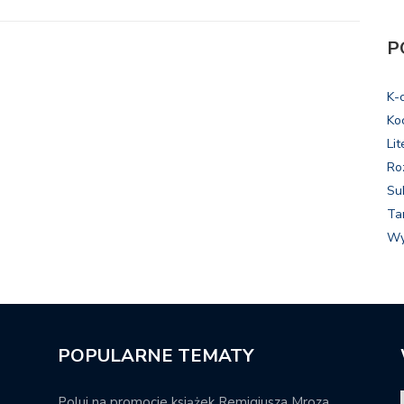
P
K-
Ko
Lit
Ro
Su
Ta
Wy
POPULARNE TEMATY
Poluj na promocje książek Remigiusza Mroza