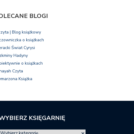
OLECANE BLOGI
czyta | Blog książkowy
czowniczka o książkach
eracki Świat Cyrysi
zkminy Hadyny
biektywnie o książkach
nayah Czyta
marzona Książka
WYBIERZ KSIĘGARNIĘ