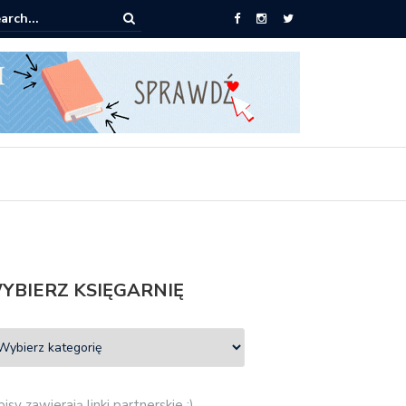
ążki od 2,90 zł do zamówienia
YBIERZ KSIĘGARNIĘ
isy zawierają linki partnerskie :)