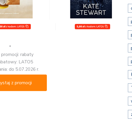
*
 promocji: rabaty
abatowy: LATO5
nia: do 5.07.2026 r.
ystaj z promocji