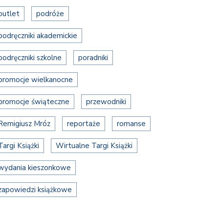
outlet
podróże
podręczniki akademickie
podręczniki szkolne
poradniki
promocje wielkanocne
promocje świąteczne
przewodniki
Remigiusz Mróz
reportaże
romanse
Targi Książki
Wirtualne Targi Książki
wydania kieszonkowe
zapowiedzi książkowe