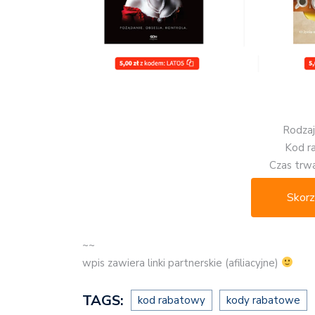
Rodzaj
Kod r
Czas trwa
Skorz
~~
wpis zawiera linki partnerskie (afiliacyjne)
TAGS:
kod rabatowy
kody rabatowe