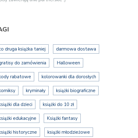
AGI
co druga książka taniej
darmowa dostawa
gratisy do zamówienia
Halloween
kody rabatowe
kolorowanki dla dorosłych
komiksy
kryminały
książki biograficzne
książki dla dzieci
książki do 10 zł
książki edukacyjne
Książki fantasy
książki historyczne
książki młodzieżowe