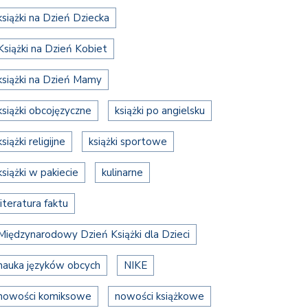
książki na Dzień Dziecka
Książki na Dzień Kobiet
książki na Dzień Mamy
książki obcojęzyczne
książki po angielsku
książki religijne
książki sportowe
książki w pakiecie
kulinarne
literatura faktu
Międzynarodowy Dzień Książki dla Dzieci
nauka języków obcych
NIKE
nowości komiksowe
nowości książkowe