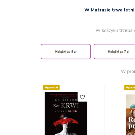
W Matrasie trwa letnia
W koszyku trzeba 
W prom