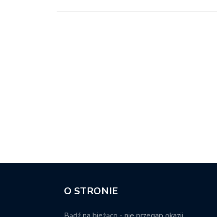
O STRONIE
Bądź na bieżąco - nie przegap okazji.