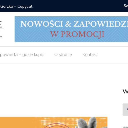
 Gorzka – Copycat
Znak: ksi
powiedzi – gdzie kupić
O stronie
Kontakt
W
Wp