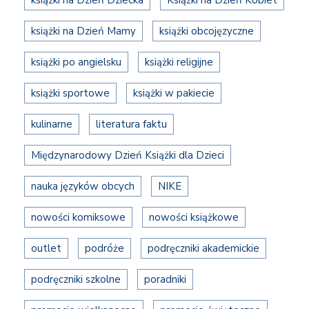
książki na Dzień Dziecka
Książki na Dzień Kobiet
książki na Dzień Mamy
książki obcojęzyczne
książki po angielsku
książki religijne
książki sportowe
książki w pakiecie
kulinarne
literatura faktu
Międzynarodowy Dzień Książki dla Dzieci
nauka języków obcych
NIKE
nowości komiksowe
nowości książkowe
outlet
podróże
podręczniki akademickie
podręczniki szkolne
poradniki