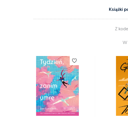
Książki p
Z kod
W 