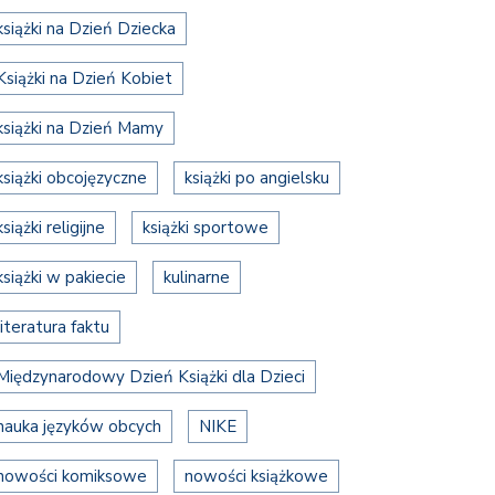
książki na Dzień Dziecka
Książki na Dzień Kobiet
książki na Dzień Mamy
książki obcojęzyczne
książki po angielsku
książki religijne
książki sportowe
książki w pakiecie
kulinarne
literatura faktu
Międzynarodowy Dzień Książki dla Dzieci
nauka języków obcych
NIKE
nowości komiksowe
nowości książkowe