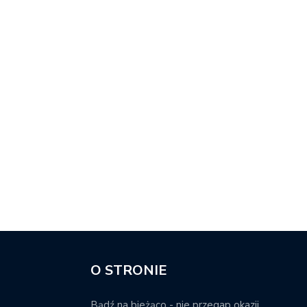
O STRONIE
Bądź na bieżąco - nie przegap okazji.