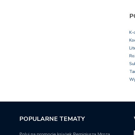
P
K-
Ko
Lit
Ro
Su
Ta
Wy
POPULARNE TEMATY
Poluj na promocje książek Remigiusza Mroza