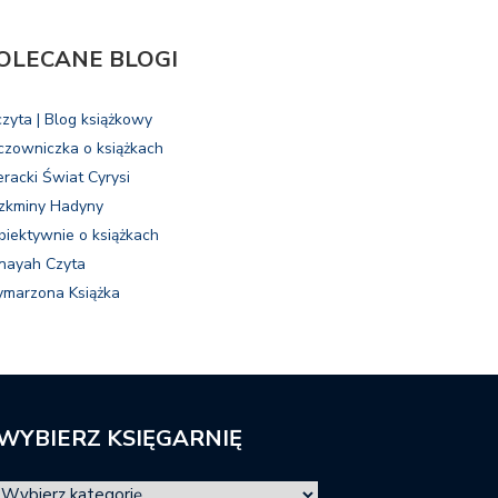
OLECANE BLOGI
czyta | Blog książkowy
czowniczka o książkach
eracki Świat Cyrysi
zkminy Hadyny
biektywnie o książkach
nayah Czyta
marzona Książka
WYBIERZ KSIĘGARNIĘ