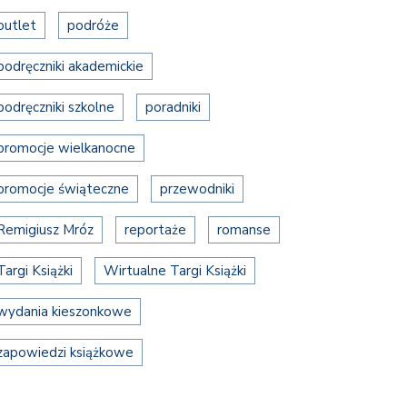
outlet
podróże
podręczniki akademickie
podręczniki szkolne
poradniki
promocje wielkanocne
promocje świąteczne
przewodniki
Remigiusz Mróz
reportaże
romanse
Targi Książki
Wirtualne Targi Książki
wydania kieszonkowe
zapowiedzi książkowe