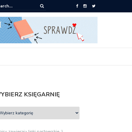
ążki od 2,90 zł do zamówienia
YBIERZ KSIĘGARNIĘ
isy zawierają linki partnerskie :)