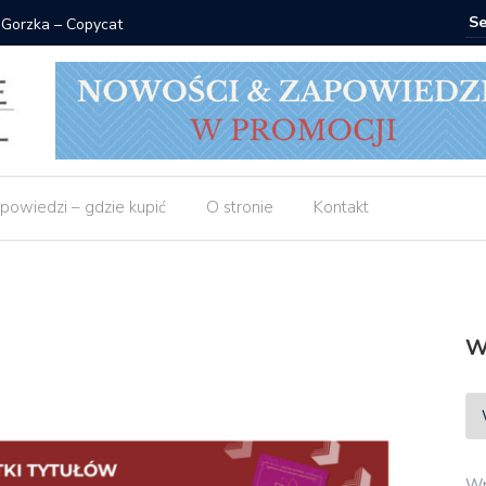
 Gorzka – Copycat
Znak: ksi
powiedzi – gdzie kupić
O stronie
Kontakt
W
Wp