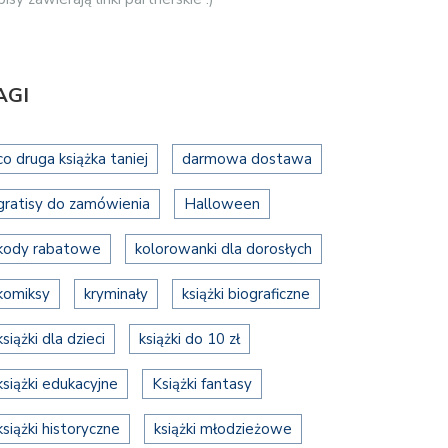
AGI
co druga książka taniej
darmowa dostawa
gratisy do zamówienia
Halloween
kody rabatowe
kolorowanki dla dorosłych
komiksy
kryminały
książki biograficzne
książki dla dzieci
książki do 10 zł
książki edukacyjne
Książki fantasy
książki historyczne
książki młodzieżowe