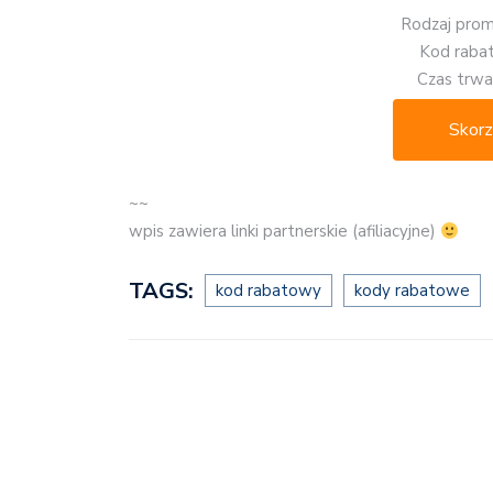
Rodzaj promo
Kod rab
Czas trwan
Skorz
~~
wpis zawiera linki partnerskie (afiliacyjne)
TAGS:
kod rabatowy
kody rabatowe