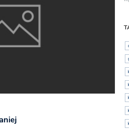
T
aniej