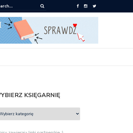
0 książek za 69 zł
YBIERZ KSIĘGARNIĘ
isy zawierają linki partnerskie :)