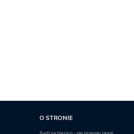
O STRONIE
Bądź na bieżąco - nie przegap okazji.