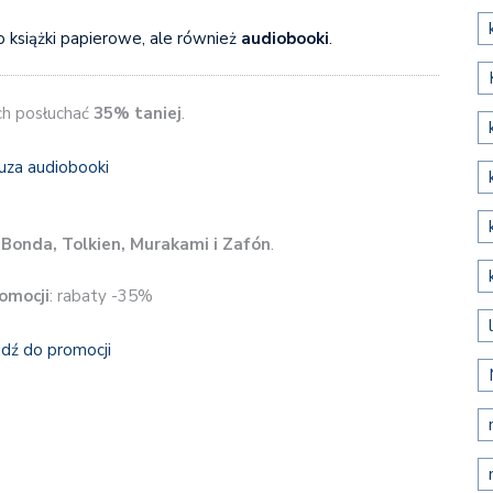
o książki papierowe, ale również
audiobooki
.
ch posłuchać
35% taniej
.
i
Bonda, Tolkien, Murakami i Zafón
.
omocji
: rabaty -35%
jdź do promocji