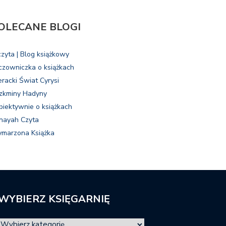
OLECANE BLOGI
czyta | Blog książkowy
czowniczka o książkach
eracki Świat Cyrysi
zkminy Hadyny
biektywnie o książkach
nayah Czyta
marzona Książka
WYBIERZ KSIĘGARNIĘ