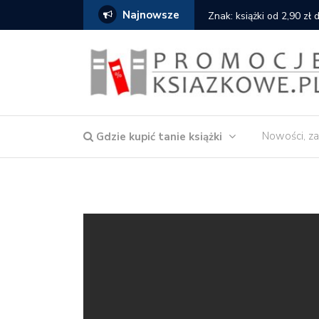
Najnowsze
serce
Znak: książki od 2,90 zł
Nowości, za
Gdzie kupić tanie książki