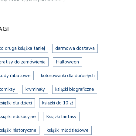
AGI
co druga książka taniej
darmowa dostawa
gratisy do zamówienia
Halloween
kody rabatowe
kolorowanki dla dorosłych
komiksy
kryminały
książki biograficzne
książki dla dzieci
książki do 10 zł
książki edukacyjne
Książki fantasy
książki historyczne
książki młodzieżowe