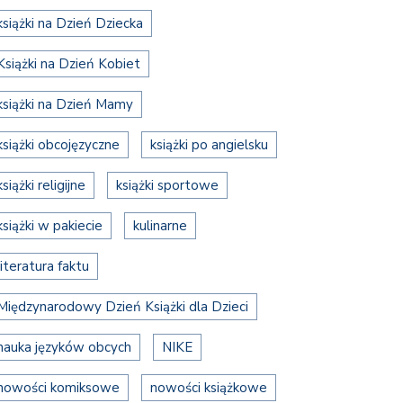
książki na Dzień Dziecka
Książki na Dzień Kobiet
książki na Dzień Mamy
książki obcojęzyczne
książki po angielsku
książki religijne
książki sportowe
książki w pakiecie
kulinarne
literatura faktu
Międzynarodowy Dzień Książki dla Dzieci
nauka języków obcych
NIKE
nowości komiksowe
nowości książkowe