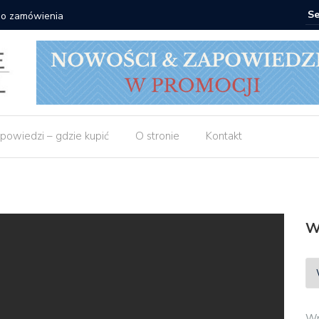
 do zamówienia
Matras: 1
powiedzi – gdzie kupić
O stronie
Kontakt
W
Wp