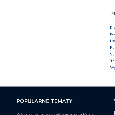
P
K-
Ko
Lit
Ro
Su
Ta
Wy
POPULARNE TEMATY
Poluj na promocje książek Remigiusza Mroza