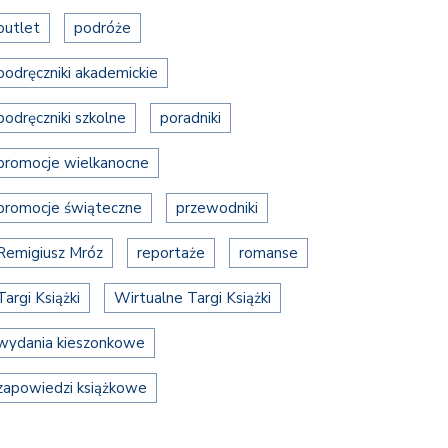
outlet
podróże
podręczniki akademickie
podręczniki szkolne
poradniki
promocje wielkanocne
promocje świąteczne
przewodniki
Remigiusz Mróz
reportaże
romanse
Targi Książki
Wirtualne Targi Książki
wydania kieszonkowe
zapowiedzi książkowe