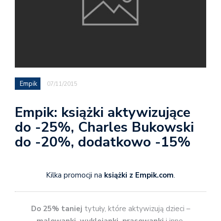
Empik
07/11/2015
Empik: książki aktywizujące
do -25%, Charles Bukowski
do -20%, dodatkowo -15%
Kilka promocji na
książki z Empik.com
.
Do 25% taniej
tytuły, które aktywizują dzieci –