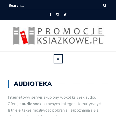
AUDIOTEKA
Internetowy serwis skupiony wokół książek audio.
Oferuje
audiobooki
z różnych kategorii tematycznych.
Istnieje także możliwość pobrania i zapoznania się z