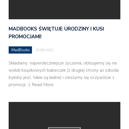
MADBOOKS ŚWIĘTUJE URODZINY I KUSI
PROMOCJAMI!
MadBooks
07/05/2015
Składamy najserdeczniejsze życzenia, oblizujemy się na
widok książkowych babeczek (z drugiej strony aż szkoda
byłoby jeść, takie są ładne) i cieszymy się oczywiście z
promocji ;-) Read More