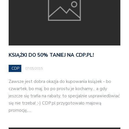
KSIĄŻKI DO 50% TANIEJ NA CDP.PL!
CDP
07/05/2015
Zawsze jest dobra okazja do kupowania książek - bo
czwartek, bo maj, bo po prostu je kochamy... a gdy
jeszcze się trafia na rabaty, to specjalnie usprawiedliwiać
się nie trzeba! ;-) CDP.pl przygotowało majową
promocję,…