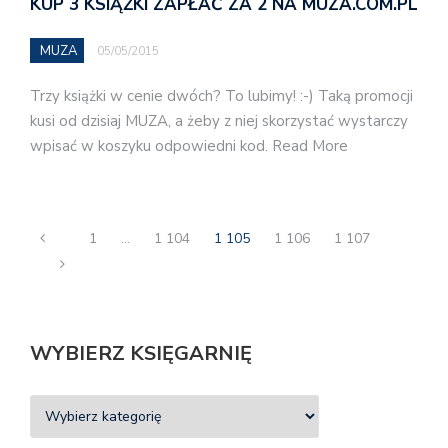
KUP 3 KSIĄŻKI ZAPŁAĆ ZA 2 NA MUZA.COM.PL
MUZA
05/05/2015
Trzy książki w cenie dwóch? To lubimy! :-) Taką promocji
kusi od dzisiaj MUZA, a żeby z niej skorzystać wystarczy
wpisać w koszyku odpowiedni kod. Read More
1
…
1 104
1 105
1 106
1 107
WYBIERZ KSIĘGARNIĘ