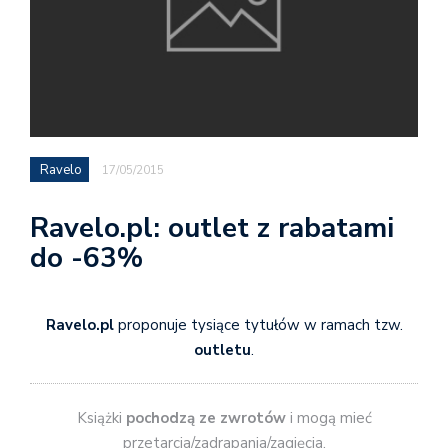
Ravelo
17/05/2015
Ravelo.pl: outlet z rabatami
do -63%
Ravelo.pl
proponuje tysiące tytułów w ramach tzw.
outletu
.
Książki
pochodzą ze zwrotów
i mogą mieć
przetarcia/zadrapania/zagięcia.