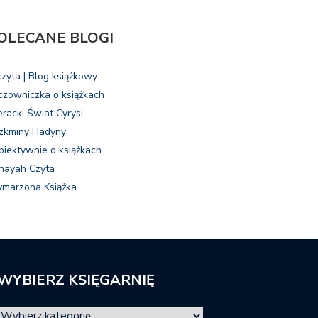
OLECANE BLOGI
czyta | Blog książkowy
czowniczka o książkach
eracki Świat Cyrysi
zkminy Hadyny
biektywnie o książkach
nayah Czyta
marzona Książka
WYBIERZ KSIĘGARNIĘ