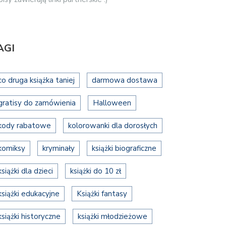
AGI
co druga książka taniej
darmowa dostawa
gratisy do zamówienia
Halloween
kody rabatowe
kolorowanki dla dorosłych
komiksy
kryminały
książki biograficzne
książki dla dzieci
książki do 10 zł
książki edukacyjne
Książki fantasy
książki historyczne
książki młodzieżowe