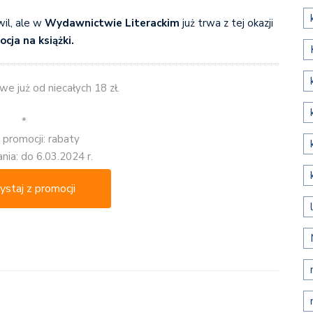
il, ale w
Wydawnictwie Literackim
już trwa z tej okazji
cja na książki.
we już od niecałych 18 zł.
*
 promocji: rabaty
nia: do 6.03.2024 r.
ystaj z promocji