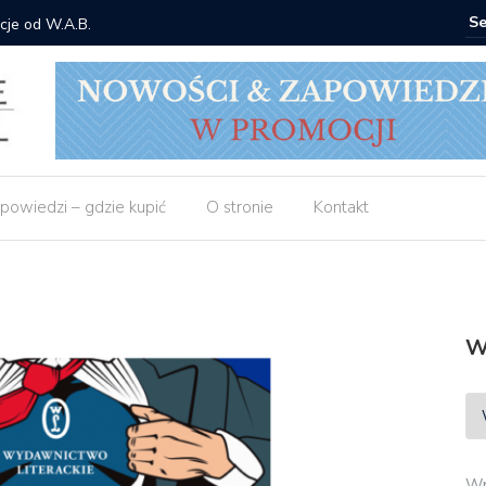
cje od W.A.B.
Gdzie ku
powiedzi – gdzie kupić
O stronie
Kontakt
W
Wp