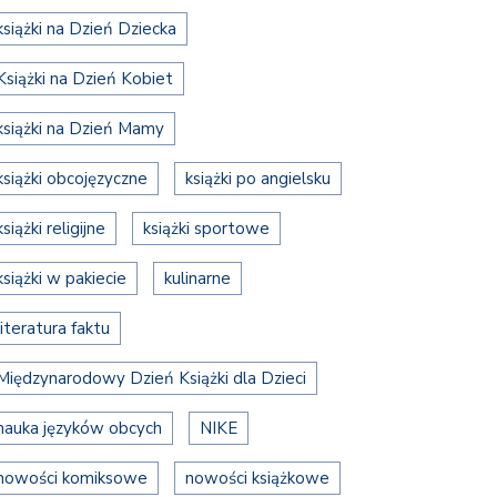
książki na Dzień Dziecka
Książki na Dzień Kobiet
książki na Dzień Mamy
książki obcojęzyczne
książki po angielsku
książki religijne
książki sportowe
książki w pakiecie
kulinarne
literatura faktu
Międzynarodowy Dzień Książki dla Dzieci
nauka języków obcych
NIKE
nowości komiksowe
nowości książkowe