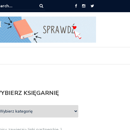
pić: Mieczysław Gorzka – Copycat
YBIERZ KSIĘGARNIĘ
isy zawierają linki partnerskie :)