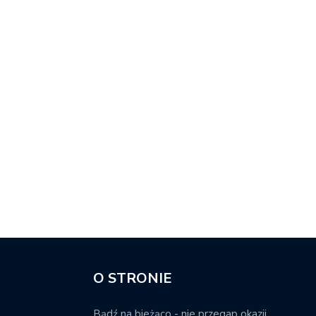
O STRONIE
Bądź na bieżąco - nie przegap okazji.