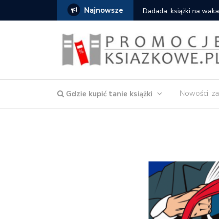
Najnowsze
owska – Córka wody
Dadada: książki na waka
Nowości, za
Gdzie kupić tanie książki