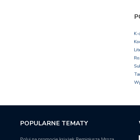
P
K-
Ko
Lit
Ro
Su
Ta
Wy
POPULARNE TEMATY
Poluj na promocje książek Remigiusza Mroza