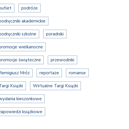
outlet
podróże
podręczniki akademickie
podręczniki szkolne
poradniki
promocje wielkanocne
promocje świąteczne
przewodniki
Remigiusz Mróz
reportaże
romanse
Targi Książki
Wirtualne Targi Książki
wydania kieszonkowe
zapowiedzi książkowe