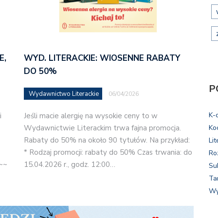
E,
WYD. LITERACKIE: WIOSENNE RABATY
DO 50%
P
Wydawnictwo Literackie
06/04/2026
K-
i
Jeśli macie alergię na wysokie ceny to w
Wydawnictwie Literackim trwa fajna promocja.
Ko
Rabaty do 50% na około 90 tytułów. Na przykład:
Lit
* Rodzaj promocji: rabaty do 50% Czas trwania: do
Ro
 ~~
15.04.2026 r., godz. 12:00…
Su
Ta
Wy