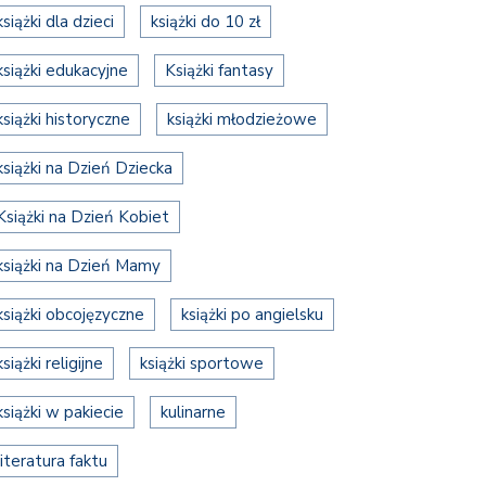
książki dla dzieci
książki do 10 zł
książki edukacyjne
Książki fantasy
książki historyczne
książki młodzieżowe
książki na Dzień Dziecka
Książki na Dzień Kobiet
książki na Dzień Mamy
książki obcojęzyczne
książki po angielsku
książki religijne
książki sportowe
książki w pakiecie
kulinarne
literatura faktu