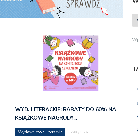
W
Wp
T
WYD. LITERACKIE: RABATY DO 60% NA
KSIĄŻKOWE NAGRODY…
Wydawnictwo Literackie
17/06/2026