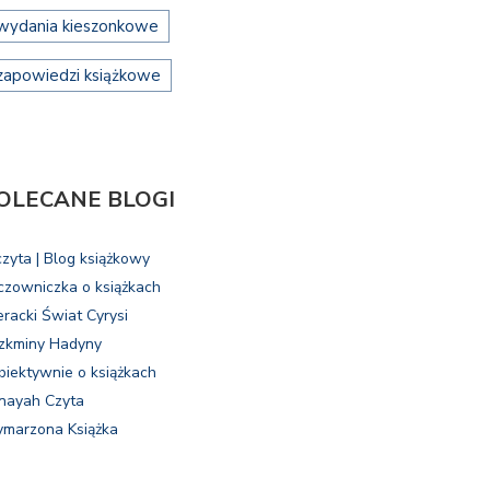
wydania kieszonkowe
zapowiedzi książkowe
OLECANE BLOGI
czyta | Blog książkowy
czowniczka o książkach
eracki Świat Cyrysi
zkminy Hadyny
biektywnie o książkach
nayah Czyta
marzona Książka