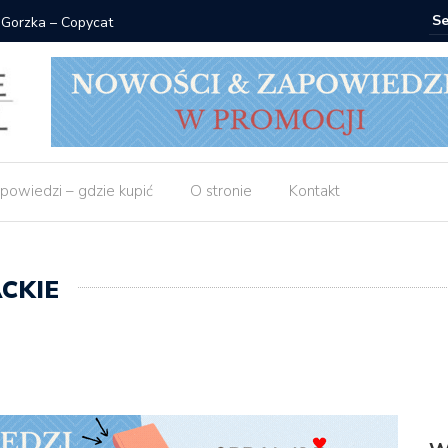
 do zamówienia
Matras: 1
powiedzi – gdzie kupić
O stronie
Kontakt
CKIE