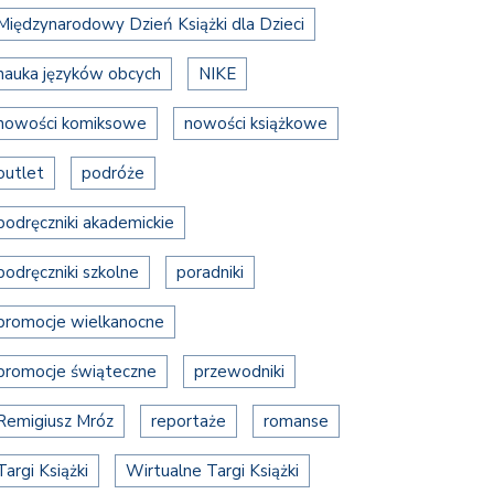
Międzynarodowy Dzień Książki dla Dzieci
nauka języków obcych
NIKE
nowości komiksowe
nowości książkowe
outlet
podróże
podręczniki akademickie
podręczniki szkolne
poradniki
promocje wielkanocne
promocje świąteczne
przewodniki
Remigiusz Mróz
reportaże
romanse
Targi Książki
Wirtualne Targi Książki