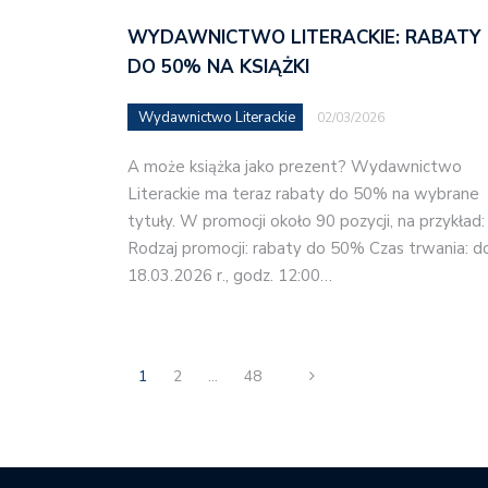
WYDAWNICTWO LITERACKIE: RABATY
DO 50% NA KSIĄŻKI
Wydawnictwo Literackie
02/03/2026
A może książka jako prezent? Wydawnictwo
Literackie ma teraz rabaty do 50% na wybrane
tytuły. W promocji około 90 pozycji, na przykład:
Rodzaj promocji: rabaty do 50% Czas trwania: d
18.03.2026 r., godz. 12:00…
1
2
…
48