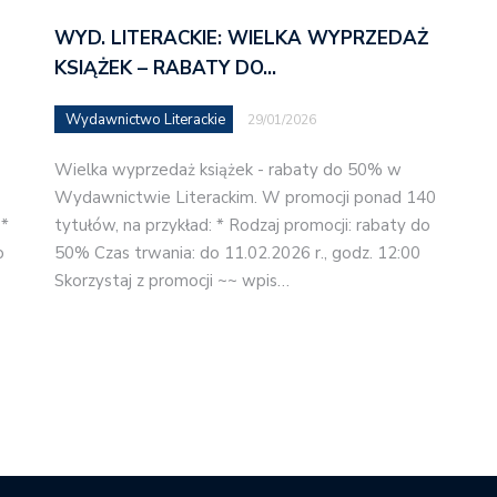
WYD. LITERACKIE: WIELKA WYPRZEDAŻ
KSIĄŻEK – RABATY DO…
Wydawnictwo Literackie
29/01/2026
Wielka wyprzedaż książek - rabaty do 50% w
Wydawnictwie Literackim. W promocji ponad 140
 *
tytułów, na przykład: * Rodzaj promocji: rabaty do
o
50% Czas trwania: do 11.02.2026 r., godz. 12:00
Skorzystaj z promocji ~~ wpis…