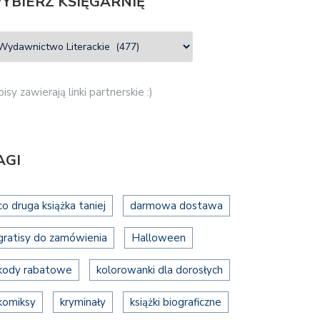
YBIERZ KSIĘGARNIĘ
isy zawierają linki partnerskie :)
AGI
co druga książka taniej
darmowa dostawa
gratisy do zamówienia
Halloween
kody rabatowe
kolorowanki dla dorosłych
komiksy
kryminały
książki biograficzne