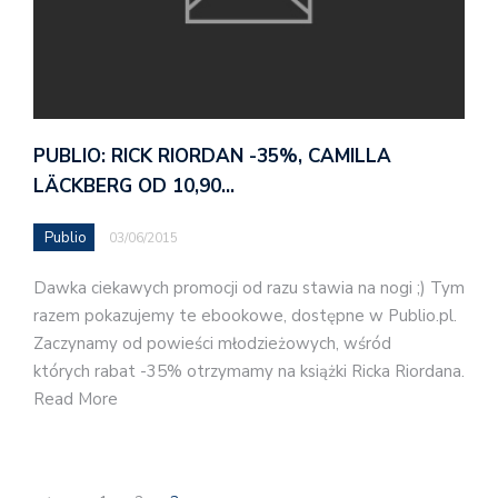
PUBLIO: RICK RIORDAN -35%, CAMILLA
LÄCKBERG OD 10,90…
Publio
03/06/2015
Dawka ciekawych promocji od razu stawia na nogi ;) Tym
razem pokazujemy te ebookowe, dostępne w Publio.pl.
Zaczynamy od powieści młodzieżowych, wśród
których rabat -35% otrzymamy na książki Ricka Riordana.
Read More