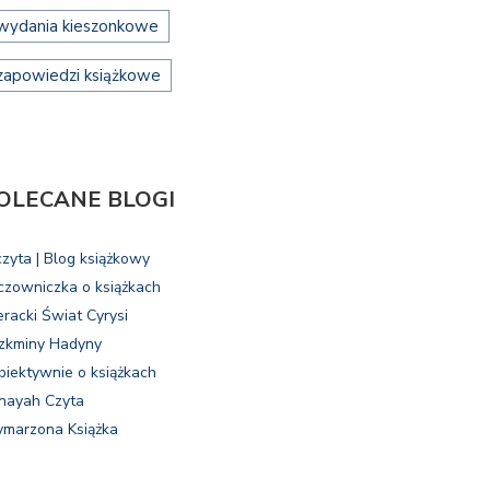
wydania kieszonkowe
zapowiedzi książkowe
OLECANE BLOGI
czyta | Blog książkowy
czowniczka o książkach
eracki Świat Cyrysi
zkminy Hadyny
biektywnie o książkach
nayah Czyta
marzona Książka