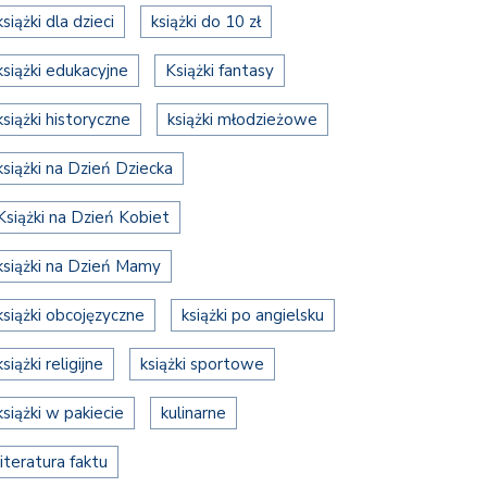
książki dla dzieci
książki do 10 zł
książki edukacyjne
Książki fantasy
książki historyczne
książki młodzieżowe
książki na Dzień Dziecka
Książki na Dzień Kobiet
książki na Dzień Mamy
książki obcojęzyczne
książki po angielsku
książki religijne
książki sportowe
książki w pakiecie
kulinarne
literatura faktu