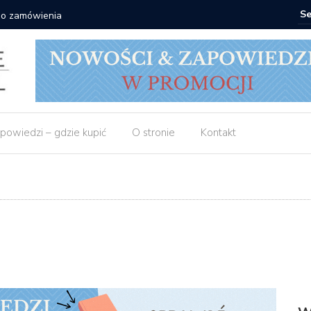
 zł
Empik: 2 
powiedzi – gdzie kupić
O stronie
Kontakt