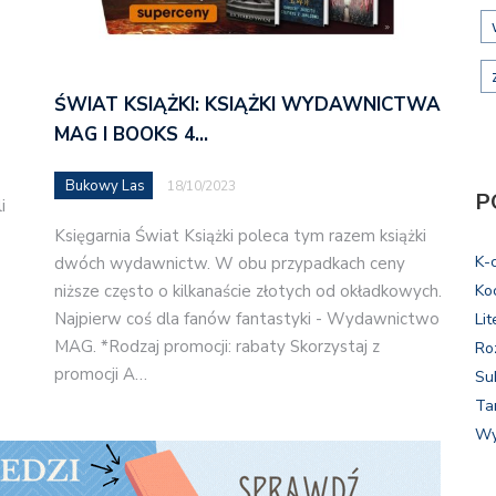
ŚWIAT KSIĄŻKI: KSIĄŻKI WYDAWNICTWA
MAG I BOOKS 4…
Bukowy Las
18/10/2023
P
i
Księgarnia Świat Książki poleca tym razem książki
K-
dwóch wydawnictw. W obu przypadkach ceny
niższe często o kilkanaście złotych od okładkowych.
Ko
Najpierw coś dla fanów fantastyki - Wydawnictwo
Lit
MAG. *Rodzaj promocji: rabaty Skorzystaj z
Ro
promocji A…
Su
Ta
Wy