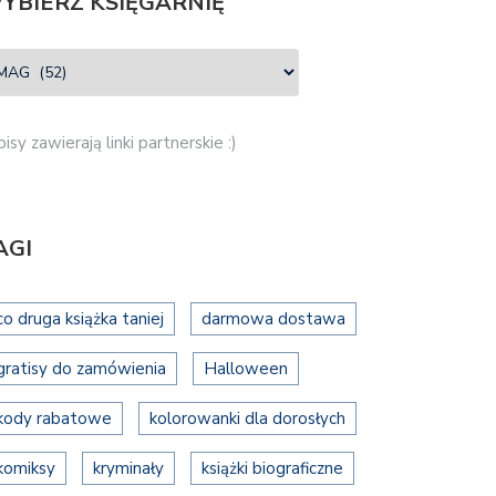
YBIERZ KSIĘGARNIĘ
isy zawierają linki partnerskie :)
AGI
co druga książka taniej
darmowa dostawa
gratisy do zamówienia
Halloween
kody rabatowe
kolorowanki dla dorosłych
komiksy
kryminały
książki biograficzne