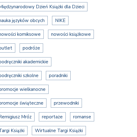
Międzynarodowy Dzień Książki dla Dzieci
nauka języków obcych
NIKE
nowości komiksowe
nowości książkowe
outlet
podróże
podręczniki akademickie
podręczniki szkolne
poradniki
promocje wielkanocne
promocje świąteczne
przewodniki
Remigiusz Mróz
reportaże
romanse
Targi Książki
Wirtualne Targi Książki