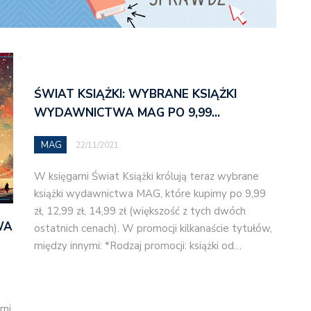
ŚWIAT KSIĄŻKI: WYBRANE KSIĄŻKI
WYDAWNICTWA MAG PO 9,99…
MAG
22/11/2021
W księgarni Świat Książki królują teraz wybrane
książki wydawnictwa MAG, które kupimy po 9,99
zł, 12,99 zł, 14,99 zł (większość z tych dwóch
WA
ostatnich cenach). W promocji kilkanaście tytułów,
między innymi: *Rodzaj promocji: książki od…
rni