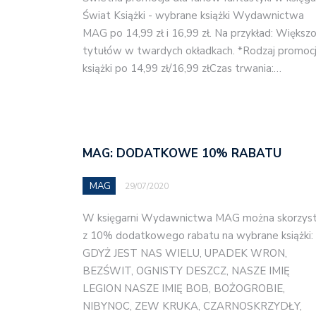
Świat Książki - wybrane książki Wydawnictwa
MAG po 14,99 zł i 16,99 zł. Na przykład: Większ
tytułów w twardych okładkach. *Rodzaj promocji
książki po 14,99 zł/16,99 złCzas trwania:…
MAG: DODATKOWE 10% RABATU
MAG
29/07/2020
W księgarni Wydawnictwa MAG można skorzys
z 10% dodatkowego rabatu na wybrane książki:
GDYŻ JEST NAS WIELU, UPADEK WRON,
BEZŚWIT, OGNISTY DESZCZ, NASZE IMIĘ
LEGION NASZE IMIĘ BOB, BOŻOGROBIE,
NIBYNOC, ZEW KRUKA, CZARNOSKRZYDŁY,