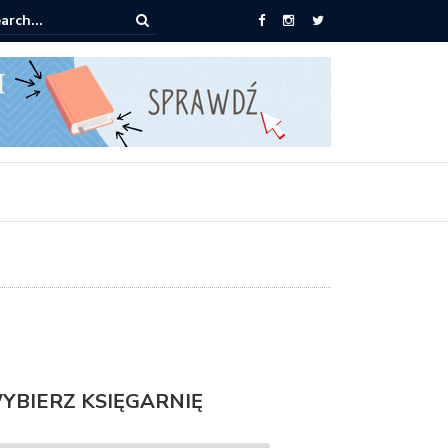
ążki od 2,90 zł do zamówienia
YBIERZ KSIĘGARNIĘ