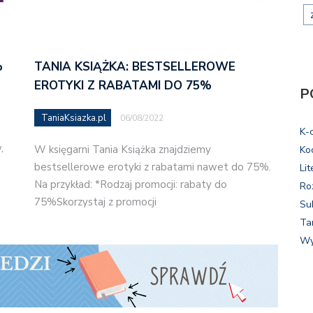
%
TANIA KSIĄŻKA: BESTSELLEROWE
EROTYKI Z RABATAMI DO 75%
P
TaniaKsiazka.pl
06/08/2022
K-
,
W księgarni Tania Książka znajdziemy
Ko
bestsellerowe erotyki z rabatami nawet do 75%.
Lit
Na przykład: *Rodzaj promocji: rabaty do
Ro
75%Skorzystaj z promocji
Su
Ta
Wy