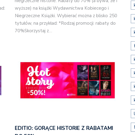
niegrzeczne historie. Rabaty do 70% (a bywa, że i
ad:
wyższe) na książki Wydawnictwa Kobiecego i
Niegrzeczne Książki. Wybierać można z blisko 250
tytułów, na przykład: *Rodzaj promocji: rabaty do
70%Skorzystaj z…
EDITIO: GORĄCE HISTORIE Z RABATAMI