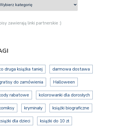
isy zawierają linki partnerskie :)
AGI
co druga książka taniej
darmowa dostawa
gratisy do zamówienia
Halloween
kody rabatowe
kolorowanki dla dorosłych
komiksy
kryminały
książki biograficzne
książki dla dzieci
książki do 10 zł