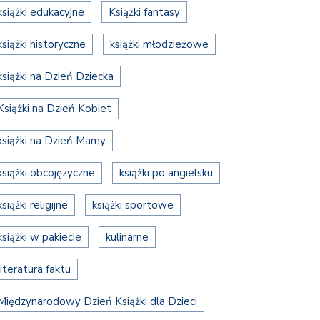
książki edukacyjne
Książki fantasy
książki historyczne
książki młodzieżowe
książki na Dzień Dziecka
Książki na Dzień Kobiet
książki na Dzień Mamy
książki obcojęzyczne
książki po angielsku
książki religijne
książki sportowe
książki w pakiecie
kulinarne
literatura faktu
Międzynarodowy Dzień Książki dla Dzieci