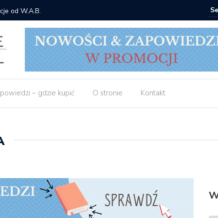
 Gorzka – Copycat
Znak: ksi
powiedzi – gdzie kupić
O stronie
Kontakt
A
W