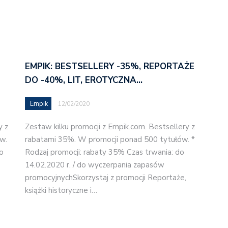
EMPIK: BESTSELLERY -35%, REPORTAŻE
DO -40%, LIT, EROTYCZNA…
Empik
12/02/2020
y z
Zestaw kilku promocji z Empik.com. Bestsellery z
w.
rabatami 35%. W promocji ponad 500 tytułów. *
o
Rodzaj promocji: rabaty 35% Czas trwania: do
14.02.2020 r. / do wyczerpania zapasów
promocyjnychSkorzystaj z promocji Reportaże,
książki historyczne i…