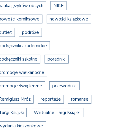
nauka języków obcych
NIKE
nowości komiksowe
nowości książkowe
outlet
podróże
podręczniki akademickie
podręczniki szkolne
poradniki
promocje wielkanocne
promocje świąteczne
przewodniki
Remigiusz Mróz
reportaże
romanse
Targi Książki
Wirtualne Targi Książki
wydania kieszonkowe