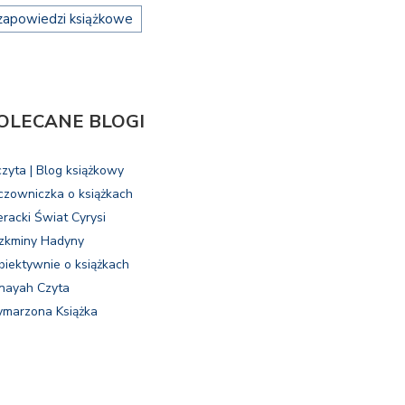
zapowiedzi książkowe
OLECANE BLOGI
czyta | Blog książkowy
czowniczka o książkach
eracki Świat Cyrysi
zkminy Hadyny
biektywnie o książkach
nayah Czyta
marzona Książka