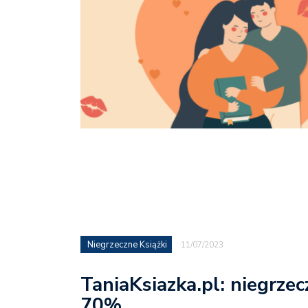
Niegrzeczne Książki
11/07/2023
TaniaKsiazka.pl: niegrzec
70%