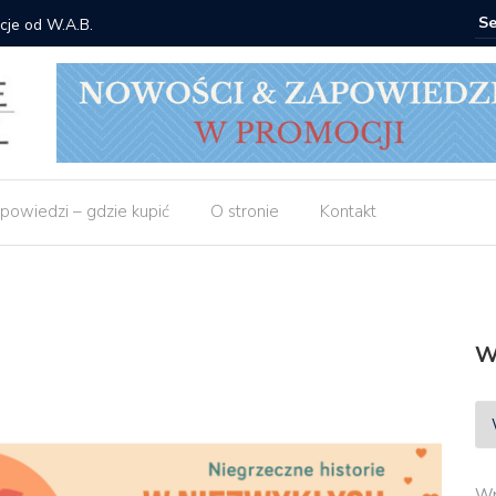
cje od W.A.B.
Gdzie ku
powiedzi – gdzie kupić
O stronie
Kontakt
W
Wp