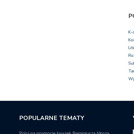
P
K-
Ko
Lit
Ro
Su
Ta
Wy
POPULARNE TEMATY
Poluj na promocje książek Remigiusza Mroza