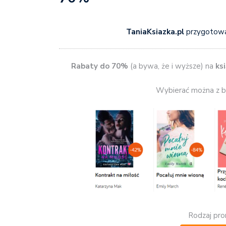
TaniaKsiazka.pl
przygotow
Rabaty do 70%
(a bywa, że i wyższe) na
ksi
Wybierać można z bl
Rodzaj pro