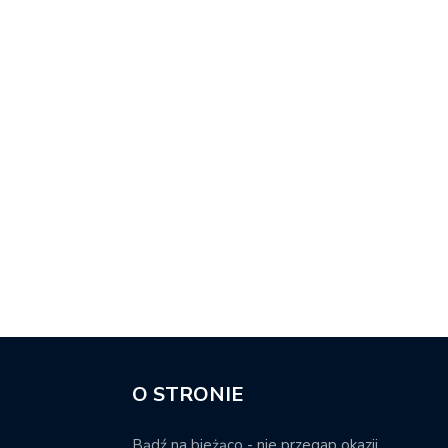
O STRONIE
Bądź na bieżąco - nie przegap okazji.