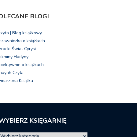
OLECANE BLOGI
czyta | Blog książkowy
czowniczka o książkach
eracki Świat Cyrysi
zkminy Hadyny
biektywnie o książkach
nayah Czyta
marzona Książka
WYBIERZ KSIĘGARNIĘ