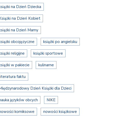
książki na Dzień Dziecka
Książki na Dzień Kobiet
książki na Dzień Mamy
książki obcojęzyczne
książki po angielsku
książki religijne
książki sportowe
książki w pakiecie
kulinarne
literatura faktu
Międzynarodowy Dzień Książki dla Dzieci
nauka języków obcych
NIKE
nowości komiksowe
nowości książkowe