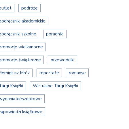
outlet
podróże
podręczniki akademickie
podręczniki szkolne
poradniki
promocje wielkanocne
promocje świąteczne
przewodniki
Remigiusz Mróz
reportaże
romanse
Targi Książki
Wirtualne Targi Książki
wydania kieszonkowe
zapowiedzi książkowe