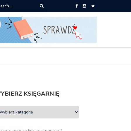
pić: Mieczysław Gorzka – Copycat
YBIERZ KSIĘGARNIĘ
isy zawierają linki partnerskie :)