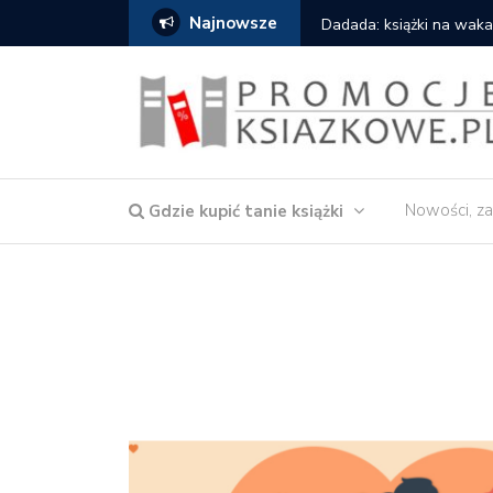
Najnowsze
owska – Córka wody
Dadada: książki na waka
Nowości, za
Gdzie kupić tanie książki