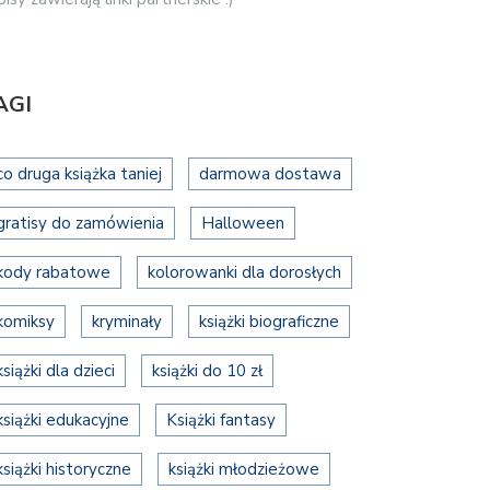
AGI
co druga książka taniej
darmowa dostawa
gratisy do zamówienia
Halloween
kody rabatowe
kolorowanki dla dorosłych
komiksy
kryminały
książki biograficzne
książki dla dzieci
książki do 10 zł
książki edukacyjne
Książki fantasy
książki historyczne
książki młodzieżowe