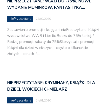
NIEPRZECZYTANE: W.A.B DO -75%, NOWE
WYDANIE MUMINKÓW, FANTASTYKA…
niePrzeczytane
28/02/2020
Zestawienie promocji z księgarni niePrzeczytane. Książki
wydawnictwa W.A.B i Lipstic Books do 75% taniej. *
Rodzaj promocji: rabaty do 75%Skorzystaj z promocji
Książki dla dzieci w niższych - często o kilkanaście
złotych - cenach. *…
NIEPRZECZYTANE: KRYMINAŁY, KSIĄŻKI DLA
DZIECI, WOJCIECH CHMIELARZ
niePrzeczytane
14/01/2020