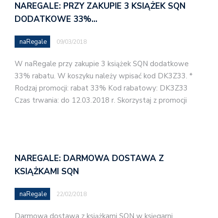
NAREGALE: PRZY ZAKUPIE 3 KSIĄŻEK SQN
DODATKOWE 33%…
naRegale
09/03/2018
W naRegale przy zakupie 3 książek SQN dodatkowe
33% rabatu. W koszyku należy wpisać kod DK3Z33. *
Rodzaj promocji: rabat 33% Kod rabatowy: DK3Z33
Czas trwania: do 12.03.2018 r. Skorzystaj z promocji
NAREGALE: DARMOWA DOSTAWA Z
KSIĄŻKAMI SQN
naRegale
22/02/2018
Darmowa dostawa z książkami SQN w księgarni