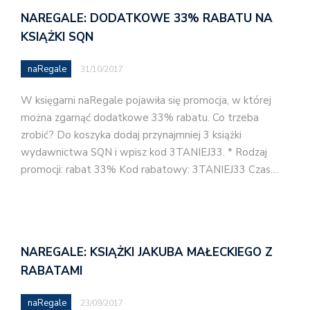
NAREGALE: DODATKOWE 33% RABATU NA
KSIĄŻKI SQN
naRegale
31/10/2017
W księgarni naRegale pojawiła się promocja, w której
można zgarnąć dodatkowe 33% rabatu. Co trzeba
zrobić? Do koszyka dodaj przynajmniej 3 książki
wydawnictwa SQN i wpisz kod 3TANIEJ33. * Rodzaj
promocji: rabat 33% Kod rabatowy: 3TANIEJ33 Czas…
NAREGALE: KSIĄŻKI JAKUBA MAŁECKIEGO Z
RABATAMI
naRegale
23/09/2017