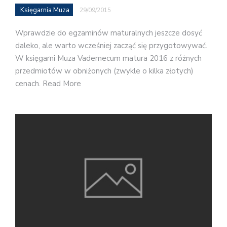
Księgarnia Muza
29/09/2015
Wprawdzie do egzaminów maturalnych jeszcze dosyć
daleko, ale warto wcześniej zacząć się przygotowywać.
W księgarni Muza Vademecum matura 2016 z różnych
przedmiotów w obniżonych (zwykle o kilka złotych)
cenach. Read More