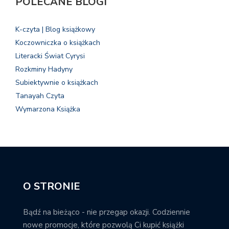
POLECANE BLOGI
K-czyta | Blog książkowy
Koczowniczka o książkach
Literacki Świat Cyrysi
Rozkminy Hadyny
Subiektywnie o książkach
Tanayah Czyta
Wymarzona Książka
O STRONIE
Bądź na bieżąco - nie przegap okazji. Codziennie
nowe promocje, które pozwolą Ci kupić książki