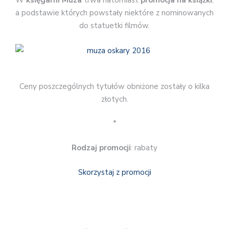
W
księgarni Muza
trwa natomiast
promocja na książki
,
a podstawie których powstały niektóre z nominowanych
do statuetki filmów.
Ceny poszczególnych tytułów obniżone zostały o kilka
złotych.
*
Rodzaj promocji
: rabaty
Skorzystaj z promocji