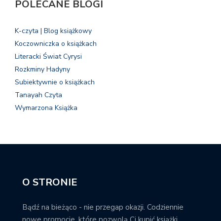
POLECANE BLOGI
K-czyta | Blog książkowy
Koczowniczka o książkach
Literacki Świat Cyrysi
Rozkminy Hadyny
Subiektywnie o książkach
Tanayah Czyta
Wymarzona Książka
O STRONIE
Bądź na bieżąco - nie przegap okazji. Codziennie
nowe promocje, które pozwolą Ci kupić książki