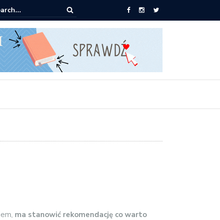
pić: Mieczysław Gorzka – Copycat
niem,
ma stanowić rekomendację co warto