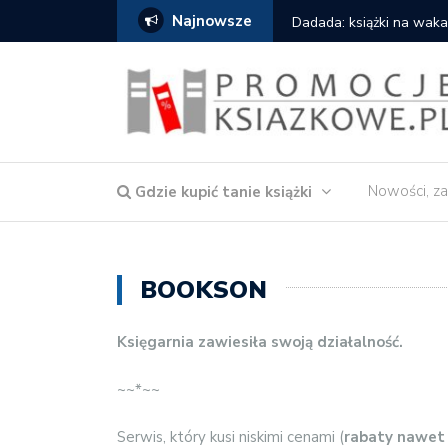
Najnowsze
owska – Córka wody
Dadada: książki na waka
Nowości, za
Gdzie kupić tanie książki
BOOKSON
Księgarnia zawiesiła swoją działalność.
~~*~~
Serwis, który kusi niskimi cenami (
rabaty nawet -