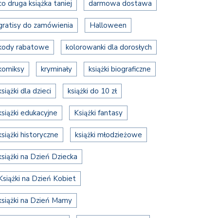
co druga książka taniej
darmowa dostawa
gratisy do zamówienia
Halloween
kody rabatowe
kolorowanki dla dorosłych
komiksy
kryminały
książki biograficzne
książki dla dzieci
książki do 10 zł
książki edukacyjne
Książki fantasy
książki historyczne
książki młodzieżowe
książki na Dzień Dziecka
Książki na Dzień Kobiet
książki na Dzień Mamy