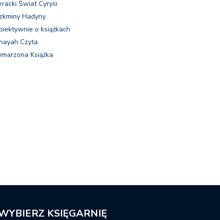
eracki Świat Cyrysi
zkminy Hadyny
biektywnie o książkach
nayah Czyta
marzona Książka
WYBIERZ KSIĘGARNIĘ