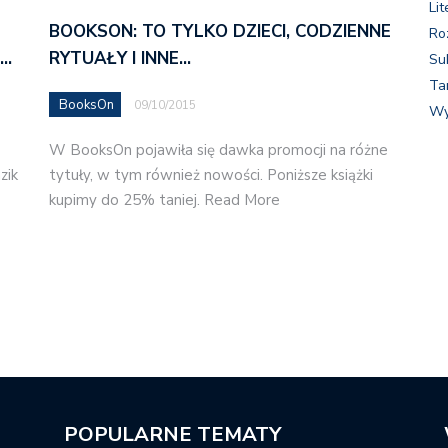
Lit
BOOKSON: TO TYLKO DZIECI, CODZIENNE
Ro
M…
RYTUAŁY I INNE…
Su
Ta
BooksOn
09/10/2015
Wy
W BooksOn pojawiła się dawka promocji na różne
zik
tytuły, w tym również nowości. Poniższe książki
kupimy do 25% taniej. Read More
POPULARNE TEMATY