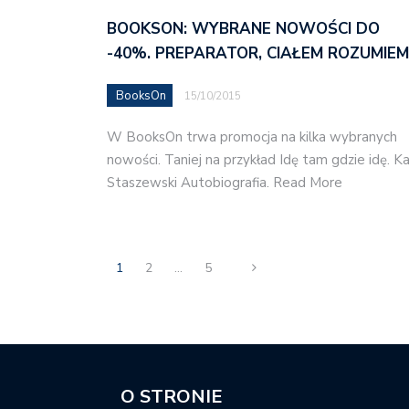
BOOKSON: WYBRANE NOWOŚCI DO
-40%. PREPARATOR, CIAŁEM ROZUMIE
BooksOn
15/10/2015
W BooksOn trwa promocja na kilka wybranych
nowości. Taniej na przykład Idę tam gdzie idę. Ka
Staszewski Autobiografia. Read More
1
2
…
5
O STRONIE