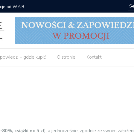
cje od W.A.B.
Gdzie ku
powiedzi – gdzie kupić
O stronie
Kontakt
80%, książki do 5 zł
), a jednocześnie, zgodnie ze swoim założe