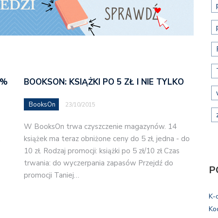
5%
BOOKSON: KSIĄŻKI PO 5 ZŁ I NIE TYLKO
BooksOn
23/10/2015
W BooksOn trwa czyszczenie magazynów. 14
książek ma teraz obniżone ceny do 5 zł, jedna - do
m
10 zł. Rodzaj promocji: książki po 5 zł/10 zł Czas
trwania: do wyczerpania zapasów Przejdź do
P
promocji Taniej…
K-
Ko