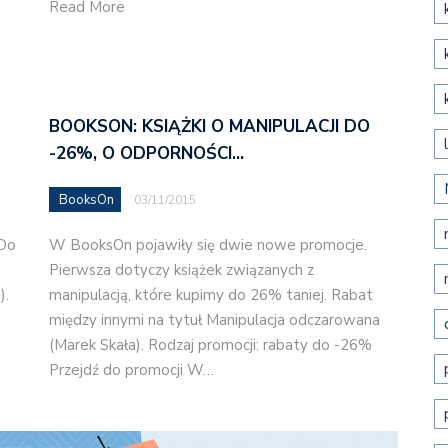
Read More
BOOKSON: KSIĄŻKI O MANIPULACJI DO
-26%, O ODPORNOŚCI…
BooksOn
03/11/2015
 Do
W BooksOn pojawiły się dwie nowe promocje.
e
Pierwsza dotyczy książek związanych z
).
manipulacją, które kupimy do 26% taniej. Rabat
między innymi na tytuł Manipulacja odczarowana
(Marek Skała). Rodzaj promocji: rabaty do -26%
Przejdź do promocji W…