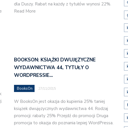
dla Duszy. Rabat na każdy z tytułów wynosi 22%.
e
Read More
BOOKSON: KSIĄŻKI DWUJĘZYCZNE
WYDAWNICTWA 44, TYTUŁY O
WORDPRESSIE…
BooksOn
27/11/2015
k
j.
W BooksOn jest okazja do kupienia 25% taniej
książek dwujęzycznych wydawnictwa 44. Rodzaj
promocji: rabaty 25% Przejdź do promocji Druga
promocja to okazja do poznania lepiej WordPressa.