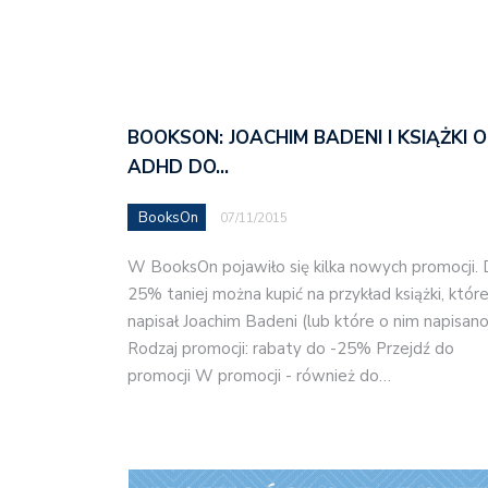
BOOKSON: JOACHIM BADENI I KSIĄŻKI O
ADHD DO…
BooksOn
07/11/2015
W BooksOn pojawiło się kilka nowych promocji.
25% taniej można kupić na przykład książki, któr
napisał Joachim Badeni (lub które o nim napisano
Rodzaj promocji: rabaty do -25% Przejdź do
promocji W promocji - również do…