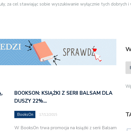
tuły, za cel stawiając sobie wyszukiwanie wyłącznie tych dobrych i
W
Wp
,
BOOKSON: KSIĄŻKI Z SERII BALSAM DLA
DUSZY 22%…
T
BooksOn
17/12/2015
W BooksOn trwa promocja na książki z serii Balsam