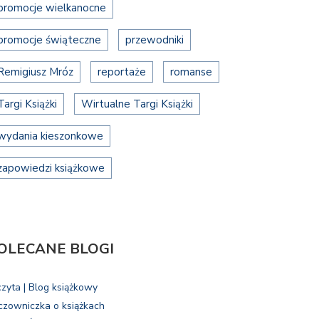
promocje wielkanocne
promocje świąteczne
przewodniki
Remigiusz Mróz
reportaże
romanse
Targi Książki
Wirtualne Targi Książki
wydania kieszonkowe
zapowiedzi książkowe
OLECANE BLOGI
czyta | Blog książkowy
czowniczka o książkach