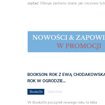
czytać
. Oferuje zarówno znane, jak i niszowe ty
BOOKSON: ROK Z EWĄ CHODAKOWSKĄ
ROK W OGRODZIE…
BooksOn
03/01/2016
W BooksOn początek nowego roku to kilka