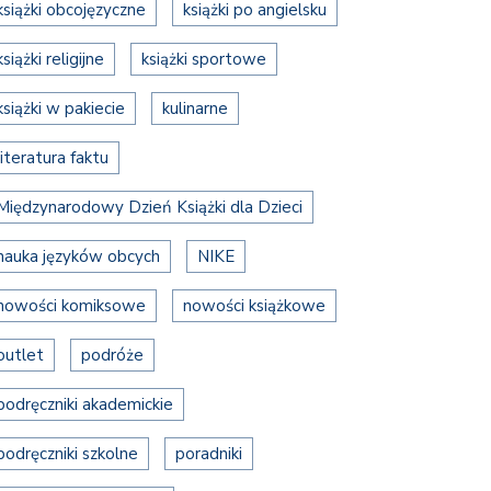
książki obcojęzyczne
książki po angielsku
książki religijne
książki sportowe
książki w pakiecie
kulinarne
literatura faktu
Międzynarodowy Dzień Książki dla Dzieci
nauka języków obcych
NIKE
nowości komiksowe
nowości książkowe
outlet
podróże
podręczniki akademickie
podręczniki szkolne
poradniki