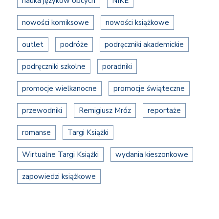
nauka języków obcych
NIKE
nowości komiksowe
nowości książkowe
outlet
podróże
podręczniki akademickie
podręczniki szkolne
poradniki
promocje wielkanocne
promocje świąteczne
przewodniki
Remigiusz Mróz
reportaże
romanse
Targi Książki
Wirtualne Targi Książki
wydania kieszonkowe
zapowiedzi książkowe