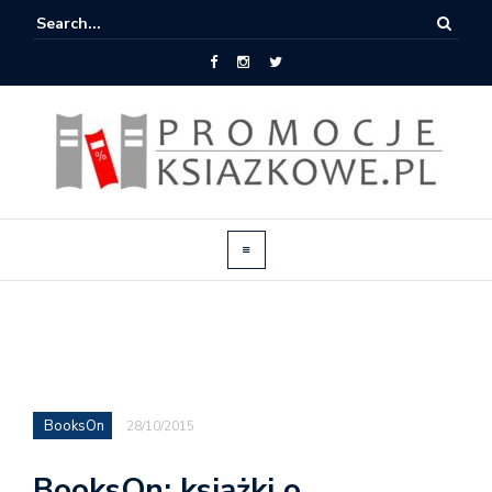
BooksOn
28/10/2015
BooksOn: książki o