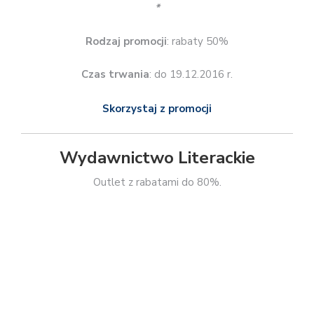
*
Rodzaj promocji
: rabaty 30%
Czas trwania
: 25.11.2016 r.
Skorzystaj z promocji
Znak
41% rabatu na wybrany z ponad 20 tysięcy tytułów.
*
Rodzaj promocji
: rabat 41%