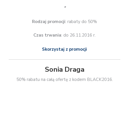
Promocja nie obejmuje tytułów z wyprzedaży.
*
Rodzaj promocji
: rabaty 50%
Kod rabatowy:
BLACK2016
Czas trwania
: 25.11.2016 r.
Skorzystaj z promocji
Świat Książki
Do 44% rabatu na 1000 książek.