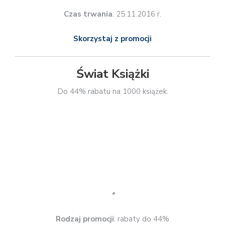
Skorzystaj z promocji
Wydawnictwo Amber
Promocja nie tylko z okazji Black Friday, ale warto o nie
wspomnieć. 50% rabatu na całą ofertę.
*
Rodzaj promocji
: rabaty 50%
Czas trwania
: do 19.12.2016 r.