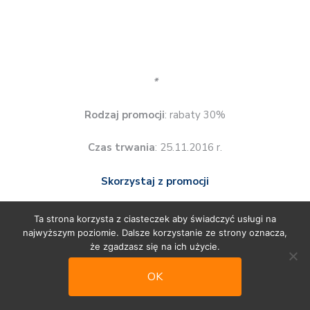
książki na Dzień Mamy
książki obcojęzyczne
książki po angielsku
książki religijne
książki sportowe
książki w pakiecie
kulinarne
literatura faktu
Międzynarodowy Dzień Książki dla Dzieci
nauka języków obcych
NIKE
nowości komiksowe
nowości książkowe
Ta strona korzysta z ciasteczek aby świadczyć usługi na
outlet
podróże
podręczniki akademickie
najwyższym poziomie. Dalsze korzystanie ze strony oznacza,
że zgadzasz się na ich użycie.
podręczniki szkolne
poradniki
OK
promocje wielkanocne
promocje świąteczne