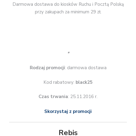
Kod rabatowy:
black25
Czas trwania
: 25.11.2016 r.
Skorzystaj z promocji
Rebis
Rabaty na wybrane tytuły – zwykle 35-40%.
*
Rodzaj promocji
: rabaty
Czas trwania
: do 27.11.2016 r.