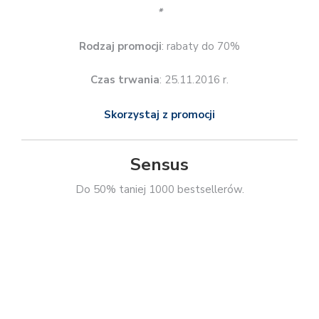
Do 50% taniej 1000 bestsellerów.
*
Rodzaj promocji
: rabaty do 50%
Czas trwania
: do 26.11.2016 r.
Skorzystaj z promocji
Sonia Draga
50% rabatu na całą ofertę z kodem BLACK2016.