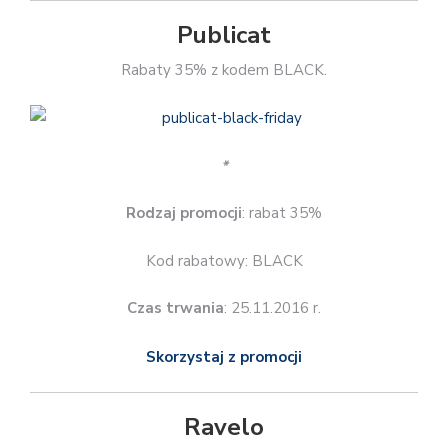
Rodzaj promocji
: rabat 35%
Kod rabatowy: BLACK
Czas trwania
: 25.11.2016 r.
Skorzystaj z promocji
Ravelo
Darmowa dostawa do kiosków Ruchu i Pocztą Polską
przy zakupach za minimum 29 zł.
*
Rodzaj promocji
: darmowa dostawa