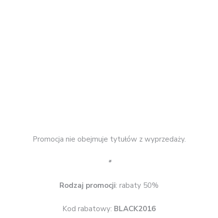
*
Rodzaj promocji
: rabaty do 44%
Czas trwania
: do 27.11.2016 r.
Skorzystaj z promocji
Tania Książka
Prawie 3000 tytułów z rabatami do 55%.
*
Rodzaj promocji
: rabaty do 55%
Czas trwania
: do 27.11.2016 r.