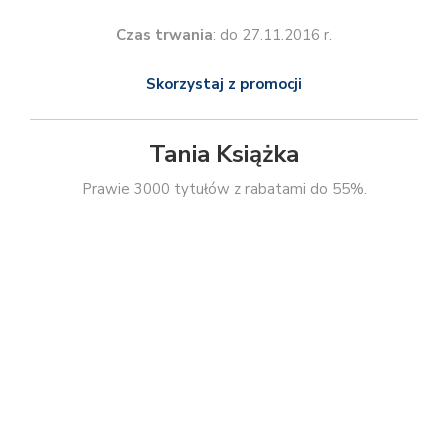
Skorzystaj z promocji
Wydawnictwo Literackie
Outlet z rabatami do 80%.
*
Rodzaj promocji
: rabaty do 80%
Czas trwania
: do 2.12.2016 r.
Skorzystaj z promocji