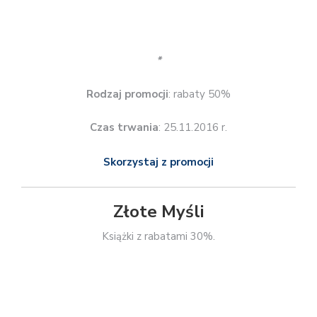
TAGI
co druga książka taniej
darmowa dostawa
gratisy do zamówienia
Halloween
kody rabatowe
kolorowanki dla dorosłych
komiksy
kryminały
książki biograficzne
książki dla dzieci
książki do 10 zł
książki edukacyjne
Książki fantasy
książki historyczne
książki młodzieżowe
książki na Dzień Dziecka
Książki na Dzień Kobiet