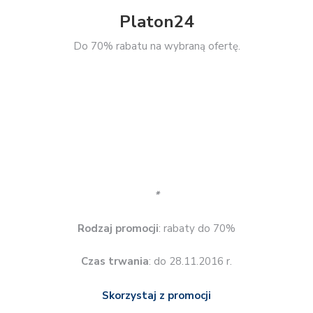
Platon24
Do 70% rabatu na wybraną ofertę.
*
Rodzaj promocji
: rabaty do 70%
Czas trwania
: do 28.11.2016 r.
Skorzystaj z promocji
Prószyński i S-ka
Rabaty od 30% do 60%.