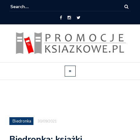
Biedronka
30/09/2021
Biedronka: książki