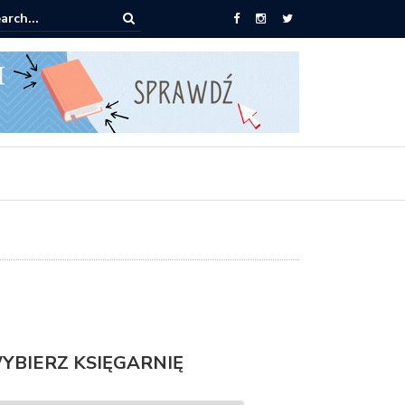
0 książek za 69 zł
YBIERZ KSIĘGARNIĘ