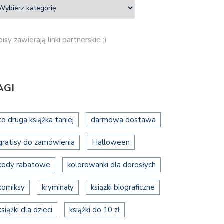
isy zawierają linki partnerskie :)
AGI
co druga książka taniej
darmowa dostawa
gratisy do zamówienia
Halloween
kody rabatowe
kolorowanki dla dorosłych
komiksy
kryminały
książki biograficzne
książki dla dzieci
książki do 10 zł