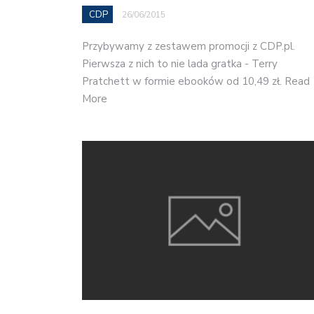
CDP
26/06/2015
Przybywamy z zestawem promocji z CDP.pl.
Pierwsza z nich to nie lada gratka - Terry
Pratchett w formie ebooków od 10,49 zł. Read
More