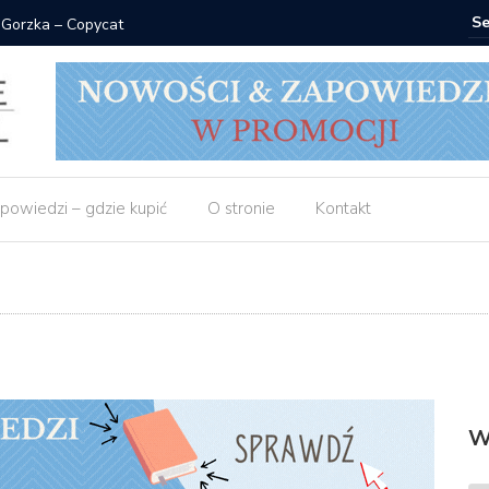
 do zamówienia
Matras: 1
powiedzi – gdzie kupić
O stronie
Kontakt
W