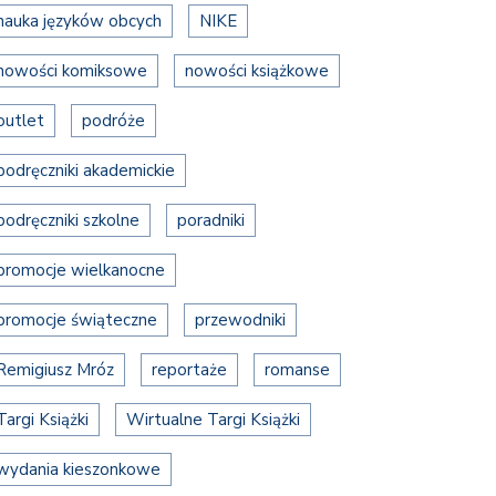
nauka języków obcych
NIKE
nowości komiksowe
nowości książkowe
outlet
podróże
podręczniki akademickie
podręczniki szkolne
poradniki
promocje wielkanocne
promocje świąteczne
przewodniki
Remigiusz Mróz
reportaże
romanse
Targi Książki
Wirtualne Targi Książki
wydania kieszonkowe