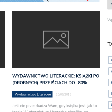
Wp
T
WYDAWNICTWO LITERACKIE: KSIĄŻKI PO
(DROBNYCH) PRZEJŚCIACH DO -80%
Wydawnictwo Literackie
26/06/2015
Jeśli nie przeszkadza Wam, gdy książka jest, jak to
ładnie Wydawnictwo Literackie określiło, po