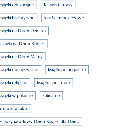
książki edukacyjne
Książki fantasy
książki historyczne
książki młodzieżowe
książki na Dzień Dziecka
Książki na Dzień Kobiet
książki na Dzień Mamy
książki obcojęzyczne
książki po angielsku
książki religijne
książki sportowe
książki w pakiecie
kulinarne
literatura faktu
Międzynarodowy Dzień Książki dla Dzieci