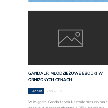
GANDALF: MŁODZIEŻOWE EBOOKI W
OBNIŻONYCH CENACH
Gandalf
27/06/2015
W księgarni Gandalf trwa Nasto(letnie) czytanie
ebooków w cenach niższych o 25%. W ofercie