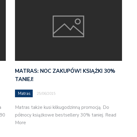
MATRAS: NOC ZAKUPÓW! KSIĄŻKI 30%
TANIEJ!
Matras
25/06/2015
a
Matras także kusi kilkugodzinną promocją. Do
,90
północy książkowe bestsellery 30% taniej. Read
More