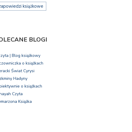
zapowiedzi książkowe
OLECANE BLOGI
czyta | Blog książkowy
czowniczka o książkach
eracki Świat Cyrysi
zkminy Hadyny
biektywnie o książkach
nayah Czyta
marzona Książka