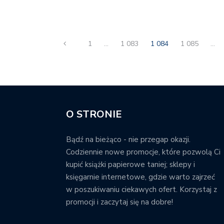
1
…
1 083
1 084
1 085
…
O STRONIE
Bądź na bieżąco - nie przegap okazji.
Codziennie nowe promocje, które pozwolą Ci
kupić książki papierowe taniej; sklepy i
księgarnie internetowe, gdzie warto zajrzeć
w poszukiwaniu ciekawych ofert. Korzystaj z
promocji i zaczytaj się na dobre!