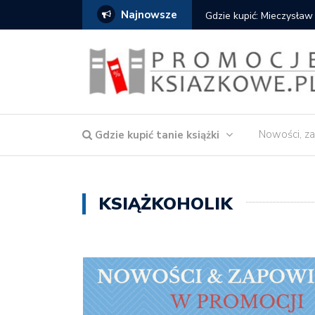
Najnowsze
cat
Znak: książki od 2,90 zł
Nowości, za
Gdzie kupić tanie książki
KSIĄŻKOHOLIK