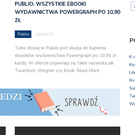
PUBLIO: WSZYSTKIE EBOOKI
WYDAWNICTWA POWERGRAPH PO 10,90
ZŁ
Publio
26/06/2015
P
Tylko dzisiaj w Publio jest okazja do kupienia
ebooków wydawnictwa Powergraph po 10,90 zł
K-
każdy. W ofercie pojawiają się takie nazwiska jak
Ko
Twardoch, Wegner czy Kosik. Read More
Lit
Ro
Su
Ta
Wy