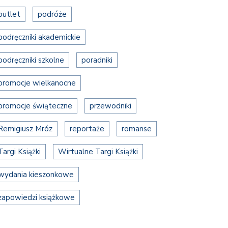
outlet
podróże
podręczniki akademickie
podręczniki szkolne
poradniki
promocje wielkanocne
promocje świąteczne
przewodniki
Remigiusz Mróz
reportaże
romanse
Targi Książki
Wirtualne Targi Książki
wydania kieszonkowe
zapowiedzi książkowe