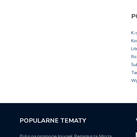
P
K-
Ko
Lit
Ro
Su
Ta
Wy
POPULARNE TEMATY
Poluj na promocje książek Remigiusza Mroza