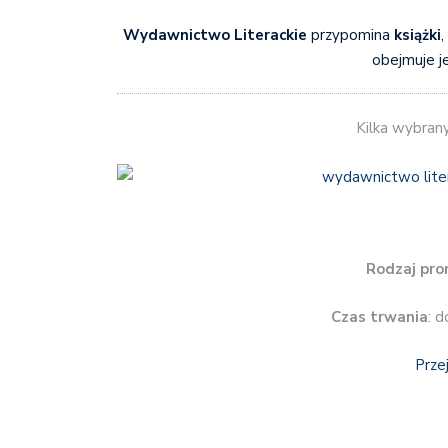
Wydawnictwo Literackie
przypomina
książki
,
obejmuje j
Kilka wybran
Rodzaj pro
Czas trwania
: d
Prze