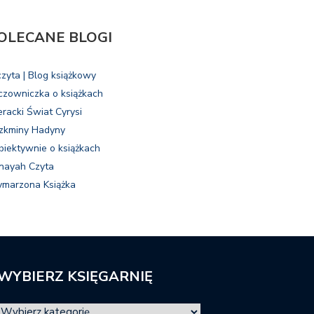
OLECANE BLOGI
czyta | Blog książkowy
czowniczka o książkach
eracki Świat Cyrysi
zkminy Hadyny
biektywnie o książkach
nayah Czyta
marzona Książka
WYBIERZ KSIĘGARNIĘ