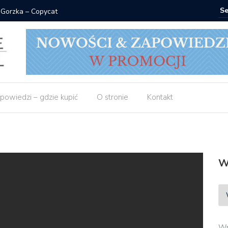
 Gorzka – Copycat
Znak: ksi
powiedzi – gdzie kupić
O stronie
Kontakt
W
Wp