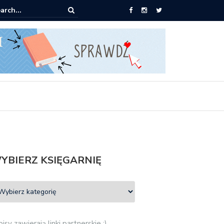
ążki od 2,90 zł do zamówienia
YBIERZ KSIĘGARNIĘ
isy zawierają linki partnerskie :)