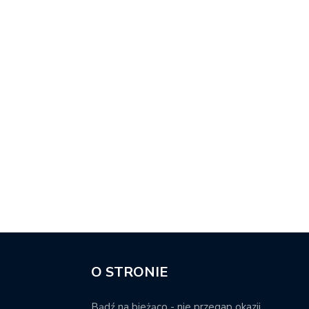
O STRONIE
Bądź na bieżąco - nie przegap okazji.