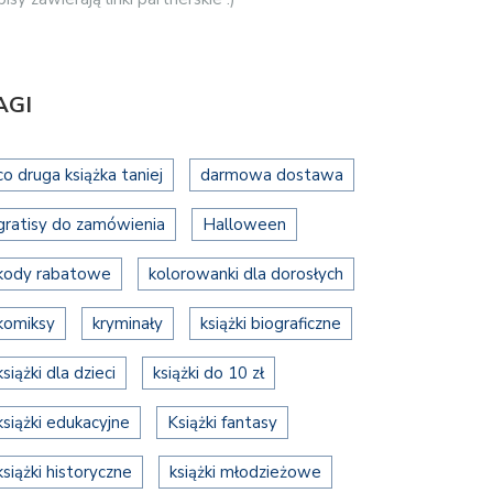
AGI
co druga książka taniej
darmowa dostawa
gratisy do zamówienia
Halloween
kody rabatowe
kolorowanki dla dorosłych
komiksy
kryminały
książki biograficzne
książki dla dzieci
książki do 10 zł
książki edukacyjne
Książki fantasy
książki historyczne
książki młodzieżowe