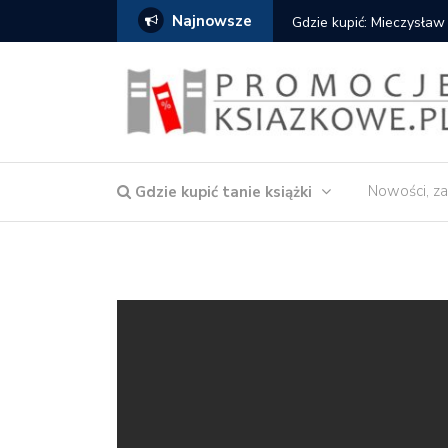
Najnowsze
Gdzie kupić: Mieczysław
Nowości, za
Gdzie kupić tanie książki