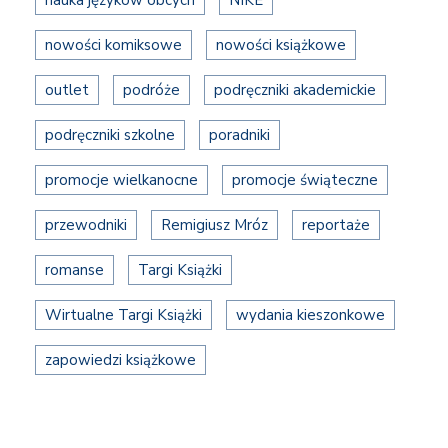
nauka języków obcych
NIKE
nowości komiksowe
nowości książkowe
outlet
podróże
podręczniki akademickie
podręczniki szkolne
poradniki
promocje wielkanocne
promocje świąteczne
przewodniki
Remigiusz Mróz
reportaże
romanse
Targi Książki
Wirtualne Targi Książki
wydania kieszonkowe
zapowiedzi książkowe