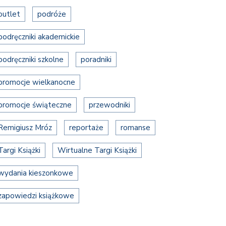
outlet
podróże
podręczniki akademickie
podręczniki szkolne
poradniki
promocje wielkanocne
promocje świąteczne
przewodniki
Remigiusz Mróz
reportaże
romanse
Targi Książki
Wirtualne Targi Książki
wydania kieszonkowe
zapowiedzi książkowe