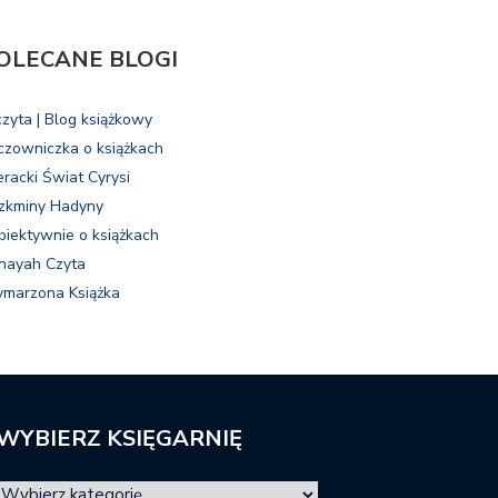
OLECANE BLOGI
czyta | Blog książkowy
czowniczka o książkach
eracki Świat Cyrysi
zkminy Hadyny
biektywnie o książkach
nayah Czyta
marzona Książka
WYBIERZ KSIĘGARNIĘ