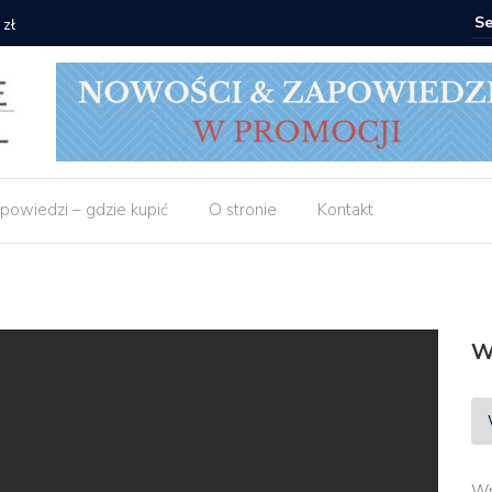
 zł
Empik: 2 
powiedzi – gdzie kupić
O stronie
Kontakt
W
Wp