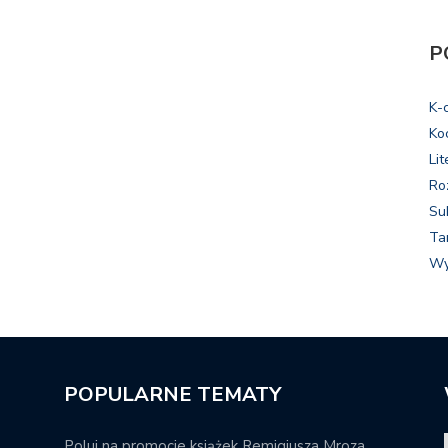
P
K-
Ko
Lit
Ro
Su
Ta
Wy
POPULARNE TEMATY
Poluj na promocje książek Remigiusza Mroza