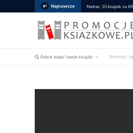
Najnowsze
Matras: 10 książek za 69
Nowości, za
Gdzie kupić tanie książki