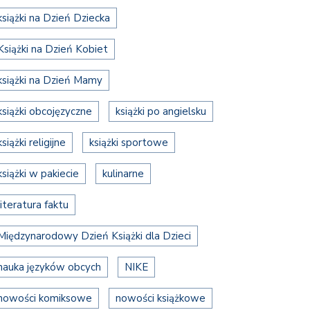
książki na Dzień Dziecka
Książki na Dzień Kobiet
książki na Dzień Mamy
książki obcojęzyczne
książki po angielsku
książki religijne
książki sportowe
książki w pakiecie
kulinarne
literatura faktu
Międzynarodowy Dzień Książki dla Dzieci
nauka języków obcych
NIKE
nowości komiksowe
nowości książkowe