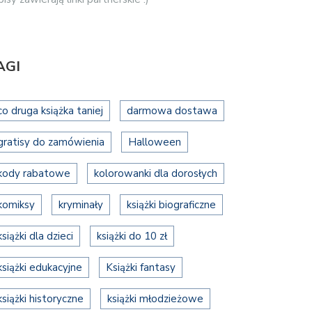
AGI
co druga książka taniej
darmowa dostawa
gratisy do zamówienia
Halloween
kody rabatowe
kolorowanki dla dorosłych
komiksy
kryminały
książki biograficzne
książki dla dzieci
książki do 10 zł
książki edukacyjne
Książki fantasy
książki historyczne
książki młodzieżowe