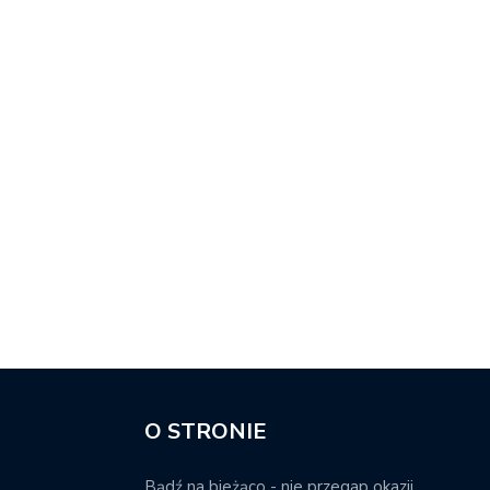
O STRONIE
Bądź na bieżąco - nie przegap okazji.