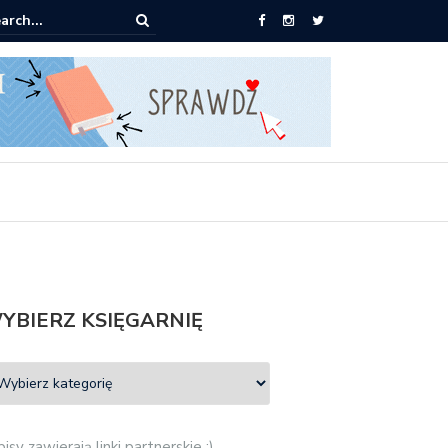
książki za 30 zł
YBIERZ KSIĘGARNIĘ
isy zawierają linki partnerskie :)