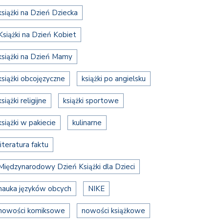
książki na Dzień Dziecka
Książki na Dzień Kobiet
książki na Dzień Mamy
książki obcojęzyczne
książki po angielsku
książki religijne
książki sportowe
książki w pakiecie
kulinarne
literatura faktu
Międzynarodowy Dzień Książki dla Dzieci
nauka języków obcych
NIKE
nowości komiksowe
nowości książkowe