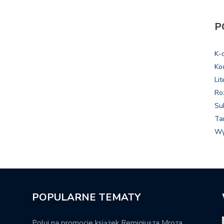
P
K-
Ko
Lit
Ro
Su
Ta
Wy
POPULARNE TEMATY
Poluj na promocje książek Remigiusza Mroza