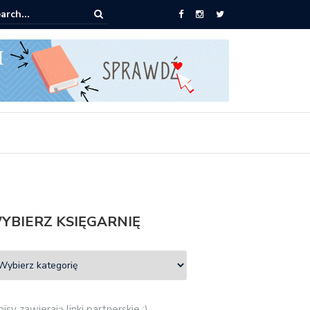
ążki od 2,90 zł do zamówienia
YBIERZ KSIĘGARNIĘ
isy zawierają linki partnerskie :)