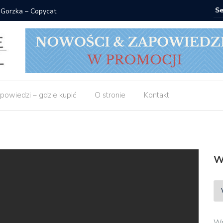
 Gorzka – Copycat
Znak: ksi
powiedzi – gdzie kupić
O stronie
Kontakt
W
Wp