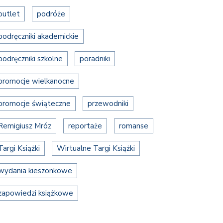
outlet
podróże
podręczniki akademickie
podręczniki szkolne
poradniki
promocje wielkanocne
promocje świąteczne
przewodniki
Remigiusz Mróz
reportaże
romanse
Targi Książki
Wirtualne Targi Książki
wydania kieszonkowe
zapowiedzi książkowe