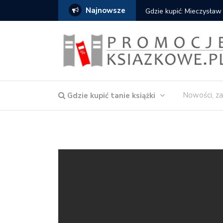
Najnowsze
Gdzie kupić: Mieczysław
Nowości, za
Gdzie kupić tanie książki