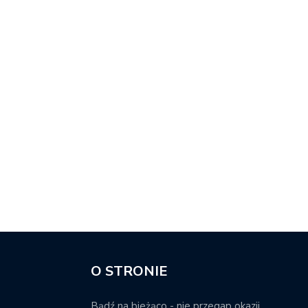
O STRONIE
Bądź na bieżąco - nie przegap okazji.