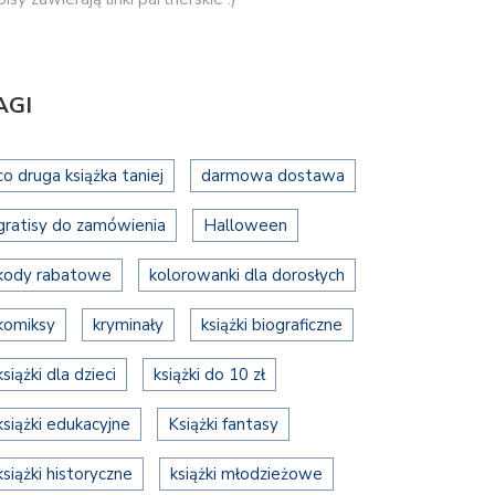
AGI
co druga książka taniej
darmowa dostawa
gratisy do zamówienia
Halloween
kody rabatowe
kolorowanki dla dorosłych
komiksy
kryminały
książki biograficzne
książki dla dzieci
książki do 10 zł
książki edukacyjne
Książki fantasy
książki historyczne
książki młodzieżowe