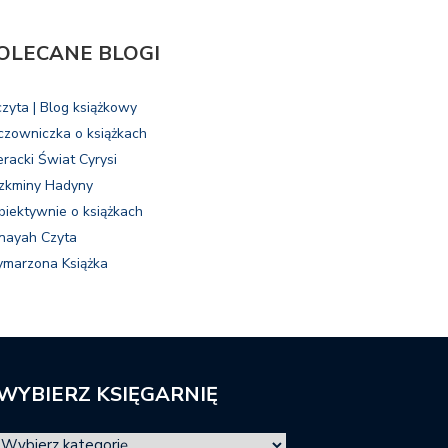
OLECANE BLOGI
czyta | Blog książkowy
czowniczka o książkach
eracki Świat Cyrysi
zkminy Hadyny
biektywnie o książkach
nayah Czyta
marzona Książka
WYBIERZ KSIĘGARNIĘ