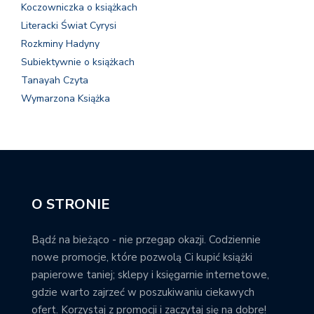
Koczowniczka o książkach
Literacki Świat Cyrysi
Rozkminy Hadyny
Subiektywnie o książkach
Tanayah Czyta
Wymarzona Książka
O STRONIE
Bądź na bieżąco - nie przegap okazji. Codziennie
nowe promocje, które pozwolą Ci kupić książki
papierowe taniej; sklepy i księgarnie internetowe,
gdzie warto zajrzeć w poszukiwaniu ciekawych
ofert. Korzystaj z promocji i zaczytaj się na dobre!