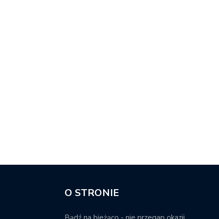
O STRONIE
Bądź na bieżąco - nie przegap okazji.