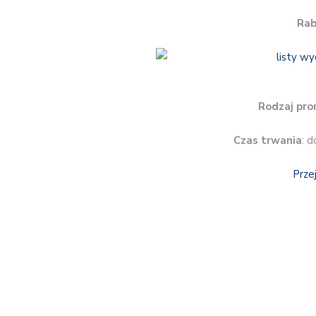
Rab
Rodzaj pro
Czas trwania
: d
Prze