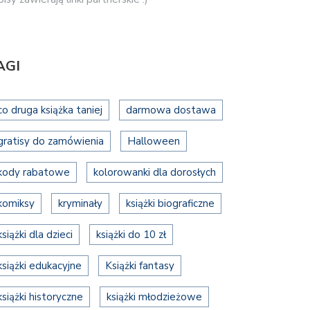
AGI
co druga książka taniej
darmowa dostawa
gratisy do zamówienia
Halloween
kody rabatowe
kolorowanki dla dorosłych
komiksy
kryminały
książki biograficzne
książki dla dzieci
książki do 10 zł
książki edukacyjne
Książki fantasy
książki historyczne
książki młodzieżowe