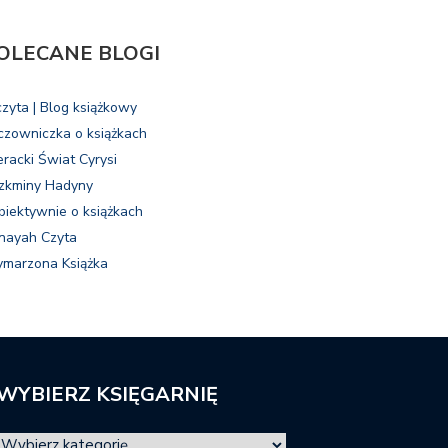
OLECANE BLOGI
czyta | Blog książkowy
czowniczka o książkach
eracki Świat Cyrysi
zkminy Hadyny
biektywnie o książkach
nayah Czyta
marzona Książka
WYBIERZ KSIĘGARNIĘ