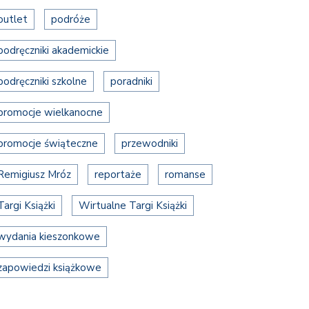
outlet
podróże
podręczniki akademickie
podręczniki szkolne
poradniki
promocje wielkanocne
promocje świąteczne
przewodniki
Remigiusz Mróz
reportaże
romanse
Targi Książki
Wirtualne Targi Książki
wydania kieszonkowe
zapowiedzi książkowe