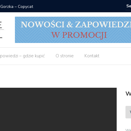
 Gorzka – Copycat
Znak: ksi
powiedzi – gdzie kupić
O stronie
Kontakt
W
Wp