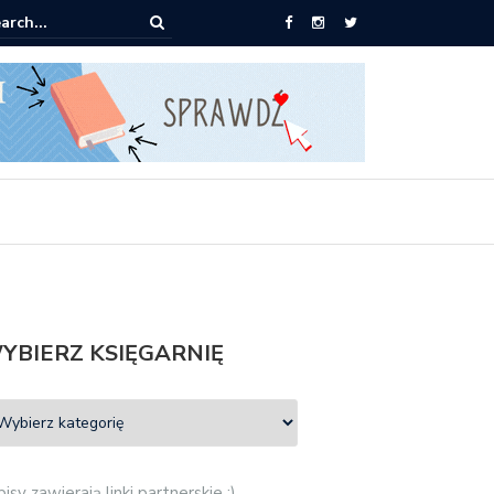
ążki od 2,90 zł do zamówienia
YBIERZ KSIĘGARNIĘ
isy zawierają linki partnerskie :)