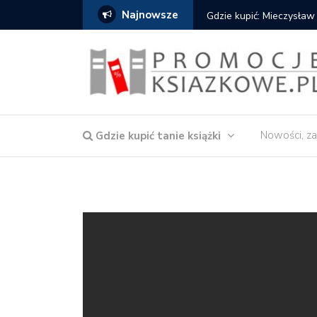
Najnowsze
Gdzie kupić: Mieczysław
Nowości, za
Gdzie kupić tanie książki