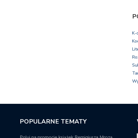
P
K-
Ko
Lit
Ro
Su
Ta
Wy
POPULARNE TEMATY
Poluj na promocje książek Remigiusza Mroza