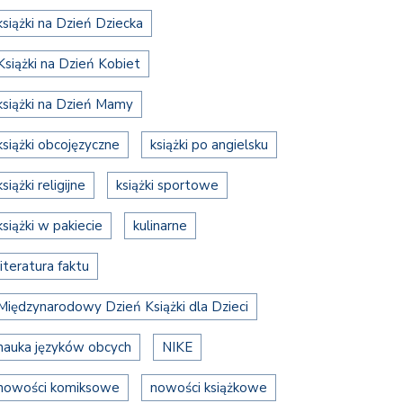
książki na Dzień Dziecka
Książki na Dzień Kobiet
książki na Dzień Mamy
książki obcojęzyczne
książki po angielsku
książki religijne
książki sportowe
książki w pakiecie
kulinarne
literatura faktu
Międzynarodowy Dzień Książki dla Dzieci
nauka języków obcych
NIKE
nowości komiksowe
nowości książkowe