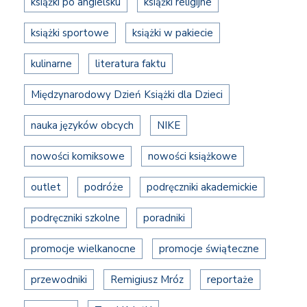
książki po angielsku
książki religijne
książki sportowe
książki w pakiecie
kulinarne
literatura faktu
Międzynarodowy Dzień Książki dla Dzieci
nauka języków obcych
NIKE
nowości komiksowe
nowości książkowe
outlet
podróże
podręczniki akademickie
podręczniki szkolne
poradniki
promocje wielkanocne
promocje świąteczne
przewodniki
Remigiusz Mróz
reportaże