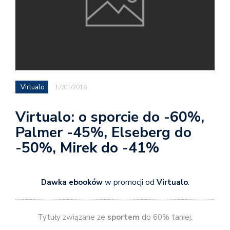
Virtualo
17/01/2016
Virtualo: o sporcie do -60%,
Palmer -45%, Elseberg do
-50%, Mirek do -41%
Dawka ebooków
w promocji od
Virtualo
.
Tytuły związane ze
sportem
do 60% taniej.