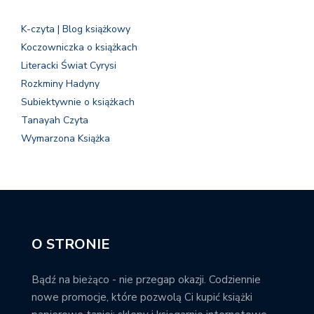
K-czyta | Blog książkowy
Koczowniczka o książkach
Literacki Świat Cyrysi
Rozkminy Hadyny
Subiektywnie o książkach
Tanayah Czyta
Wymarzona Książka
O STRONIE
Bądź na bieżąco - nie przegap okazji. Codziennie
nowe promocje, które pozwolą Ci kupić książki