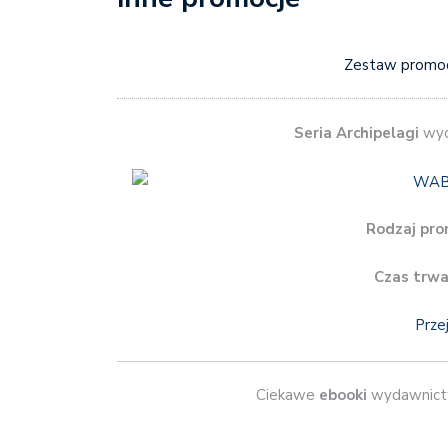
Zestaw promoc
Seria Archipelagi
wyd
Rodzaj pro
Czas trwa
Prze
Ciekawe
ebooki
wydawnic