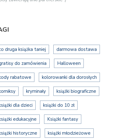
AGI
co druga książka taniej
darmowa dostawa
gratisy do zamówienia
Halloween
kody rabatowe
kolorowanki dla dorosłych
komiksy
kryminały
książki biograficzne
książki dla dzieci
książki do 10 zł
książki edukacyjne
Książki fantasy
książki historyczne
książki młodzieżowe