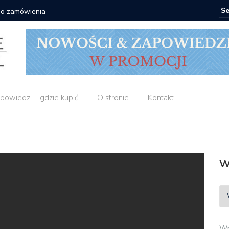
Matras: 10 książek za 69 zł
powiedzi – gdzie kupić
O stronie
Kontakt
W
Wp