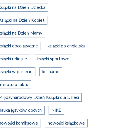
książki na Dzień Dziecka
Książki na Dzień Kobiet
książki na Dzień Mamy
książki obcojęzyczne
książki po angielsku
książki religijne
książki sportowe
książki w pakiecie
kulinarne
literatura faktu
Międzynarodowy Dzień Książki dla Dzieci
nauka języków obcych
NIKE
nowości komiksowe
nowości książkowe