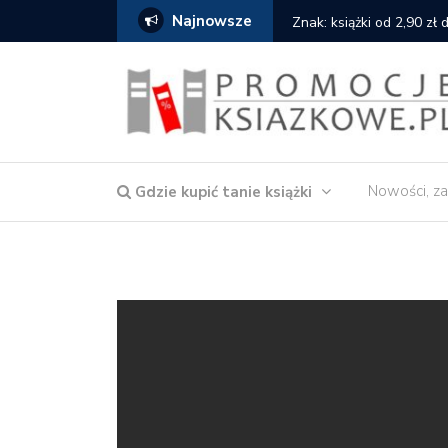
Najnowsze
k: książki od 2,90 zł do zamówienia
Nowości, za
Gdzie kupić tanie książki