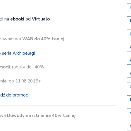
ji na
ebooki
od
Virtualo
.
awnictwa
WAB do 40% taniej
.
mocji
: rabaty do -40%
nia
: do 11.08.2015 r.
jdź do promocji
twa
Dowody na istnienie 40% taniej
.