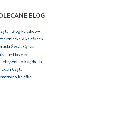
OLECANE BLOGI
czyta | Blog książkowy
czowniczka o książkach
eracki Świat Cyrysi
zkminy Hadyny
biektywnie o książkach
nayah Czyta
marzona Książka