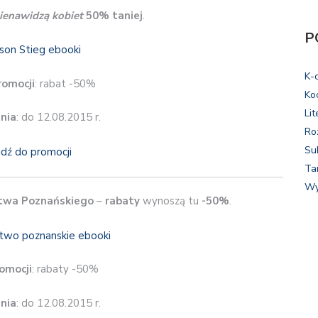
nienawidzą kobiet
50% taniej
.
P
K-
romocji
: rabat -50%
Ko
Lit
nia
: do 12.08.2015 r.
Ro
Su
jdź do promocji
Ta
Wy
twa Poznańskiego
–
rabaty
wynoszą tu
-50%
.
omocji
: rabaty -50%
nia
: do 12.08.2015 r.