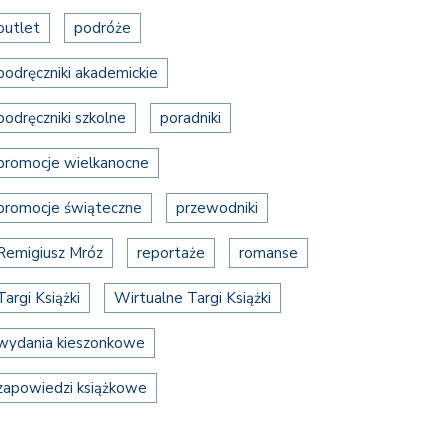
outlet
podróże
podręczniki akademickie
podręczniki szkolne
poradniki
promocje wielkanocne
promocje świąteczne
przewodniki
Remigiusz Mróz
reportaże
romanse
Targi Książki
Wirtualne Targi Książki
wydania kieszonkowe
zapowiedzi książkowe