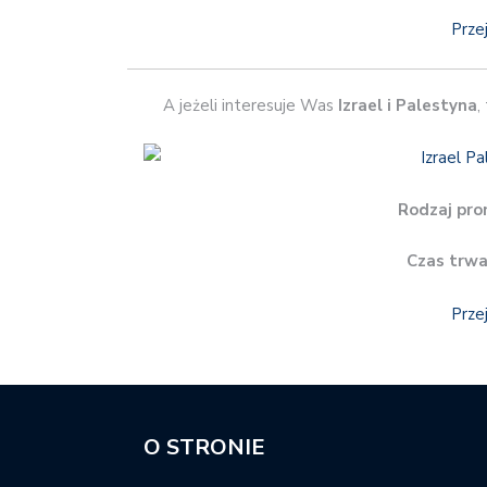
Prze
A jeżeli interesuje Was
Izrael i Palestyna
,
Rodzaj pro
Czas trwa
Prze
O STRONIE