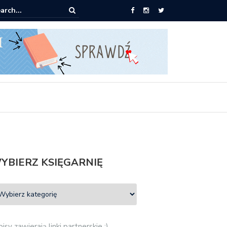
Empik: 2 książki za 30 zł
YBIERZ KSIĘGARNIĘ
isy zawierają linki partnerskie :)